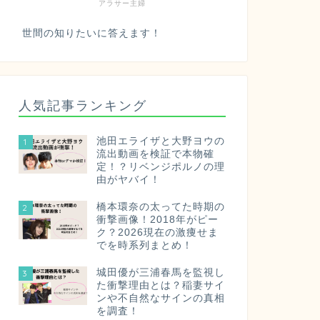
アラサー主婦
世間の知りたいに答えます！
人気記事ランキング
池田エライザと大野ヨウの
1
流出動画を検証で本物確
定！？リベンジポルノの理
由がヤバイ！
橋本環奈の太ってた時期の
2
衝撃画像！2018年がピー
ク？2026現在の激痩せま
でを時系列まとめ！
城田優が三浦春馬を監視し
3
た衝撃理由とは？稲妻サイ
ンや不自然なサインの真相
を調査！