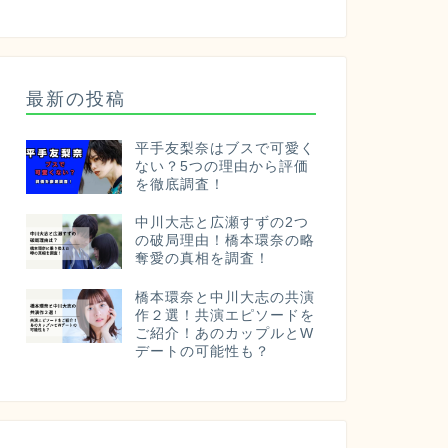
最新の投稿
平手友梨奈はブスで可愛く
ない？5つの理由から評価
を徹底調査！
中川大志と広瀬すずの2つ
の破局理由！橋本環奈の略
奪愛の真相を調査！
橋本環奈と中川大志の共演
作２選！共演エピソードを
ご紹介！あのカップルとW
デートの可能性も？