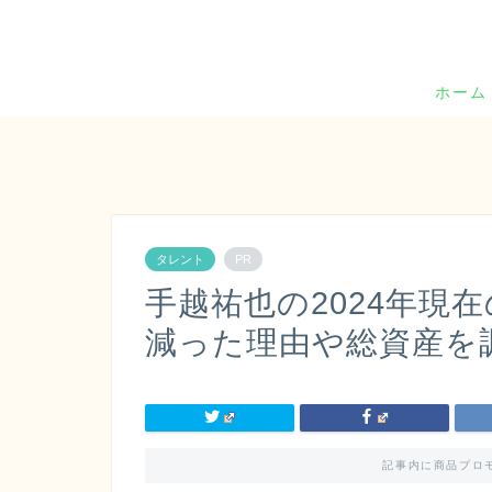
ホーム
タレント
PR
手越祐也の2024年現
減った理由や総資産を
記事内に商品プロ