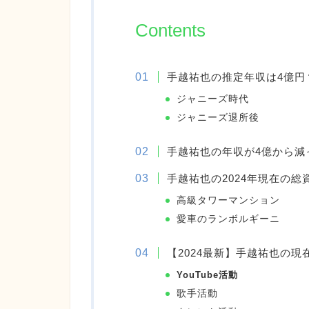
Contents
手越祐也の推定年収は4億円
ジャニーズ時代
ジャニーズ退所後
手越祐也の年収が4億から減
手越祐也の2024年現在の総
高級タワーマンション
愛車のランボルギーニ
【2024最新】手越祐也の
YouTube活動
歌手活動