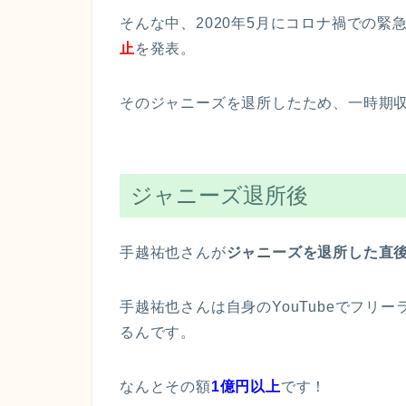
そんな中、2020年5月にコロナ禍での
止
を発表。
そのジャニーズを退所したため、一時期
ジャニーズ退所後
手越祐也さんが
ジャニーズを退所した直
手越祐也さんは自身のYouTubeでフリ
るんです。
なんとその額
1億円以上
です！