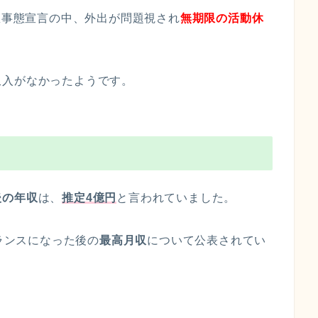
緊急事態宣言の中、外出が問題視され
無期限の活動休
収入がなかったようです。
後の年収
は、
推定4億円
と言われていました。
ーランスになった後の
最高月収
について公表されてい