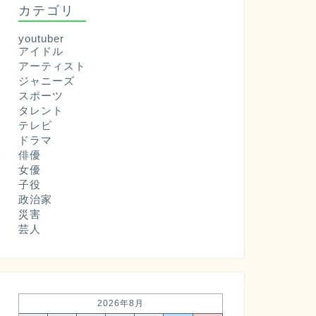
カテゴリ
youtuber
アイドル
アーティスト
ジャニーズ
スポーツ
タレント
テレビ
ドラマ
俳優
女優
子役
政治家
災害
芸人
2026年8月