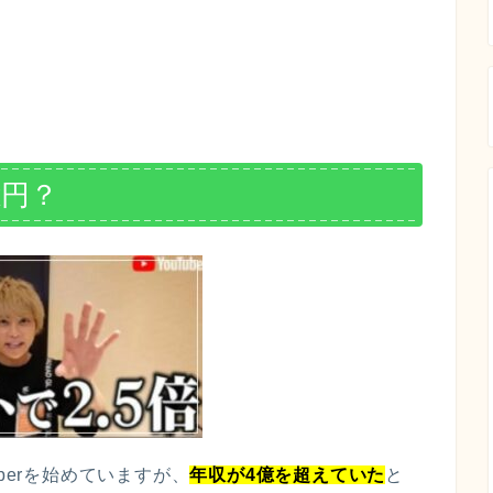
億円？
berを始めていますが、
年収が4億を超えていた
と