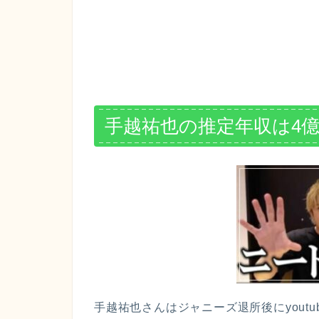
手越祐也の推定年収は4
手越祐也さんはジャニーズ退所後にyoutu