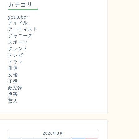
カテゴリ
youtuber
アイドル
アーティスト
ジャニーズ
スポーツ
タレント
テレビ
ドラマ
俳優
女優
子役
政治家
災害
芸人
2026年8月