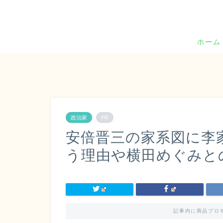
ホーム
政治家
PR
安倍晋三の家系図に李
う理由や横田めぐみと
記事内に商品プロ