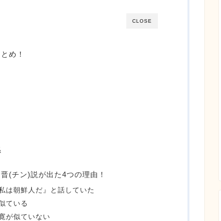
CLOSE
まとめ！
係
晋(チン)説が出た4つの理由！
私は朝鮮人だ』と話していた
似ている
寛が似ていない