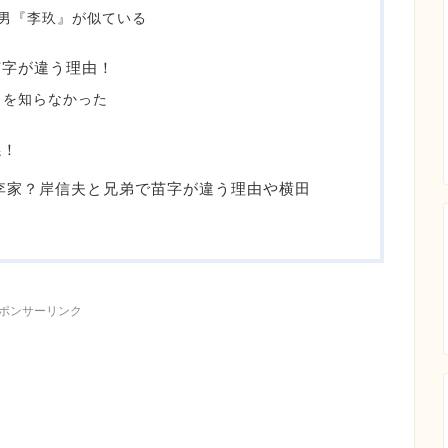
男『李玖』が似ている
苗字が違う理由！
とを知らなかった
係！
李家？岸信夫と兄弟で苗字が違う理由や横田
ポンサーリンク