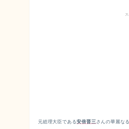
ス
元総理大臣である
安倍晋三
さんの華麗な