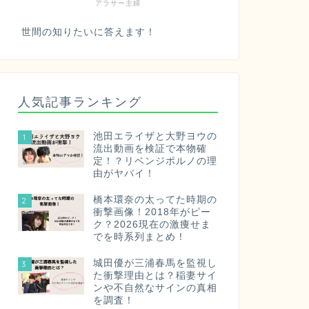
アラサー主婦
世間の知りたいに答えます！
人気記事ランキング
池田エライザと大野ヨウの
1
流出動画を検証で本物確
定！？リベンジポルノの理
由がヤバイ！
橋本環奈の太ってた時期の
2
衝撃画像！2018年がピー
ク？2026現在の激痩せま
でを時系列まとめ！
城田優が三浦春馬を監視し
3
た衝撃理由とは？稲妻サイ
ンや不自然なサインの真相
を調査！