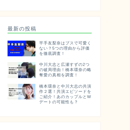
最新の投稿
平手友梨奈はブスで可愛く
ない？5つの理由から評価
を徹底調査！
中川大志と広瀬すずの2つ
の破局理由！橋本環奈の略
奪愛の真相を調査！
橋本環奈と中川大志の共演
作２選！共演エピソードを
ご紹介！あのカップルとW
デートの可能性も？