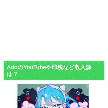
AdoのYouTubeや印税など収入源
は？