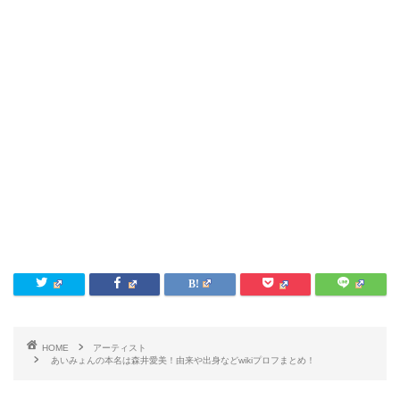
HOME
アーティスト
あいみょんの本名は森井愛美！由来や出身などwikiプロフまとめ！