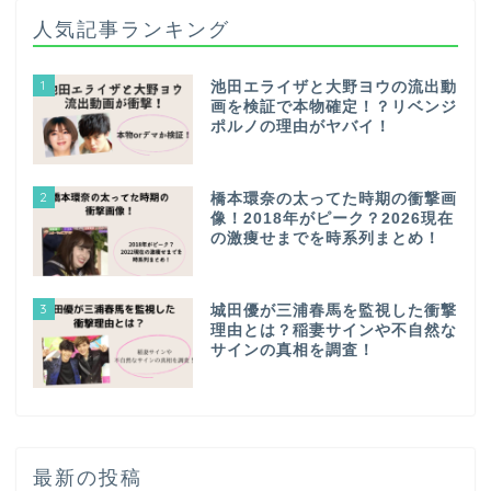
人気記事ランキング
1
池田エライザと大野ヨウの流出動
画を検証で本物確定！？リベンジ
ポルノの理由がヤバイ！
2
橋本環奈の太ってた時期の衝撃画
像！2018年がピーク？2026現在
の激痩せまでを時系列まとめ！
3
城田優が三浦春馬を監視した衝撃
理由とは？稲妻サインや不自然な
サインの真相を調査！
最新の投稿