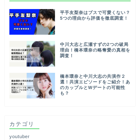
平手友梨奈はブスで可愛くない？
5つの理由から評価を徹底調査！
中川大志と広瀬すずの2つの破局
理由！橋本環奈の略奪愛の真相を
調査！
橋本環奈と中川大志の共演作２
選！共演エピソードをご紹介！あ
のカップルとWデートの可能性
も？
カテゴリ
youtuber