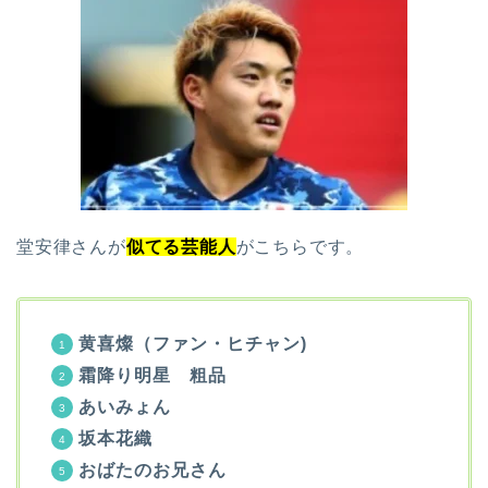
堂安律さんが
似てる芸能人
がこちらです。
黄喜燦（ファン・ヒチャン)
霜降り明星 粗品
あいみょん
坂本花織
おばたのお兄さん