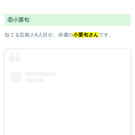
⑥小栗旬
似てる芸能人6人目が、俳優の
小栗旬さん
です。