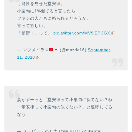
可能性を見せた堂安律。
小栗旬に1%似てると言ったら
ファンの人たちに怒られるだろうか。
言って欲しい。
「槙野！」って。
pic.twitter.com/MV9jEPiJGX
— マツメイラス
(@mazda16)
September
11, 2018
妻がずーっと「堂安律って小栗旬に似てない？ね
ー堂安律って小栗旬の似てない？」と連呼してる
なう
— スーピー・かん太 (@supi071223kanta)