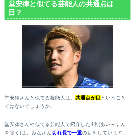
堂安律と似てる芸能人の共通点は
目？
堂安律さんと似てる芸能人は、
共通点が目
ということ
ではないでしょうか。
堂安律さんや似てる芸能人で紹介した4名(あいみょん
を除く)は、みなさん
切れ長で一重
の目をしています。