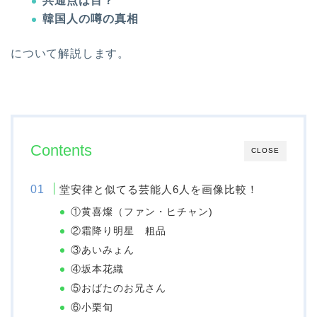
共通点は目？
韓国人の噂の真相
について解説します。
Contents
CLOSE
堂安律と似てる芸能人6人を画像比較！
①黄喜燦（ファン・ヒチャン)
②霜降り明星 粗品
③あいみょん
④坂本花織
⑤おばたのお兄さん
⑥小栗旬