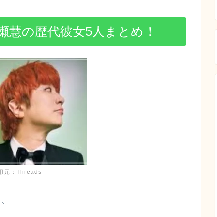
深瀬慧の歴代彼女5人まとめ！
用元：Threads
は、