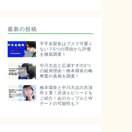
最新の投稿
平手友梨奈はブスで可愛く
ない？5つの理由から評価
を徹底調査！
中川大志と広瀬すずの2つ
の破局理由！橋本環奈の略
奪愛の真相を調査！
橋本環奈と中川大志の共演
作２選！共演エピソードを
ご紹介！あのカップルとW
デートの可能性も？