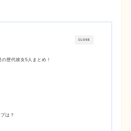
CLOSE
慧の歴代彼女5人まとめ！
イプは？
？