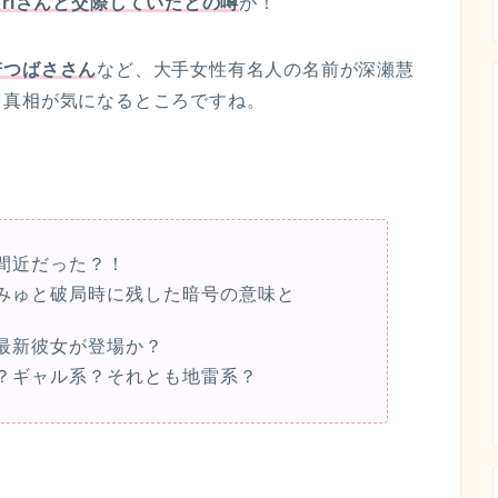
oriさんと交際していたとの噂
が！
若つばささん
など、大手女性有名人の名前が深瀬慧
、真相が気になるところですね。
間近だった？！
みゅと破局時に残した暗号の意味と
最新彼女が登場か？
？ギャル系？それとも地雷系？