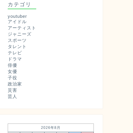
カテゴリ
youtuber
アイドル
アーティスト
ジャニーズ
スポーツ
タレント
テレビ
ドラマ
俳優
女優
子役
政治家
災害
芸人
2026年8月