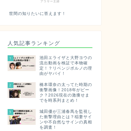
アラサー主婦
世間の知りたいに答えます！
人気記事ランキング
池田エライザと大野ヨウの
1
流出動画を検証で本物確
定！？リベンジポルノの理
由がヤバイ！
橋本環奈の太ってた時期の
2
衝撃画像！2018年がピー
ク？2026現在の激痩せま
でを時系列まとめ！
城田優が三浦春馬を監視し
3
た衝撃理由とは？稲妻サイ
ンや不自然なサインの真相
を調査！