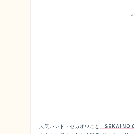
ス
人気バンド・セカオワこと
「SEKAI N