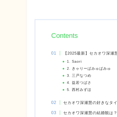
Contents
【2025最新】セカオワ深瀬
1. Saori
2. きゃりーぱみゅぱみゅ
3. 三戸なつめ
4. 益若つばさ
5. 西村みずほ
セカオワ深瀬慧の好きなタ
セカオワ深瀬慧の結婚観は