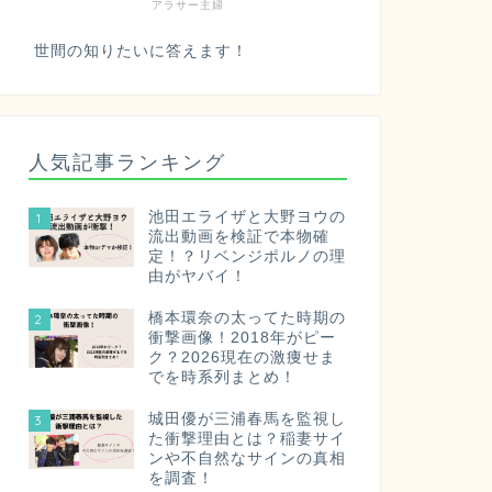
アラサー主婦
世間の知りたいに答えます！
人気記事ランキング
池田エライザと大野ヨウの
1
流出動画を検証で本物確
定！？リベンジポルノの理
由がヤバイ！
橋本環奈の太ってた時期の
2
衝撃画像！2018年がピー
ク？2026現在の激痩せま
でを時系列まとめ！
城田優が三浦春馬を監視し
3
た衝撃理由とは？稲妻サイ
ンや不自然なサインの真相
を調査！