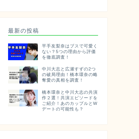
最新の投稿
平手友梨奈はブスで可愛く
ない？5つの理由から評価
を徹底調査！
中川大志と広瀬すずの2つ
の破局理由！橋本環奈の略
奪愛の真相を調査！
橋本環奈と中川大志の共演
作２選！共演エピソードを
ご紹介！あのカップルとW
デートの可能性も？