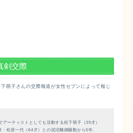
真剣交際
松下萌子さんの交際報道が女性セブンによって報じ
でアーティストとしても活動する松下萌子（39才）
・松居一代（64才）との泥沼離婚騒動から5年、