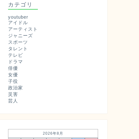
カテゴリ
youtuber
アイドル
アーティスト
ジャニーズ
スポーツ
タレント
テレビ
ドラマ
俳優
女優
子役
政治家
災害
芸人
2026年8月