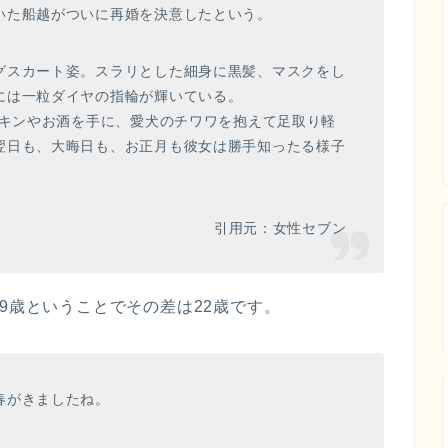
いた船越がついに再婚を決意したという。
グスカート姿。スラリとした細身に黒髪、マスクをし
には一粒ダイヤの指輪が輝いている。
チキンやお酒を手に、愛犬のチワワを抱えて足取り軽
翌日も、大晦日も、お正月も彼女は勝手知ったる様子
引用元：女性セブン
9歳ということでその差は22歳です。
春がきましたね。