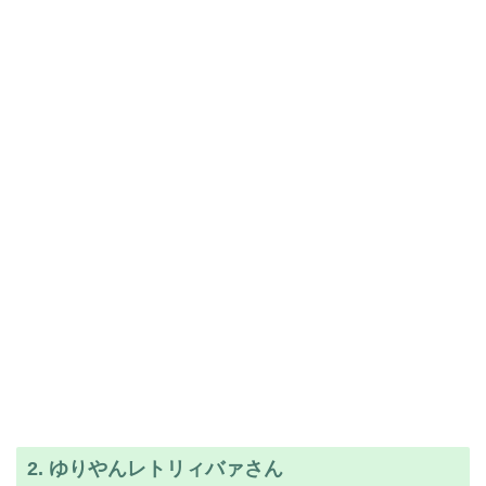
2. ゆりやんレトリィバァさん