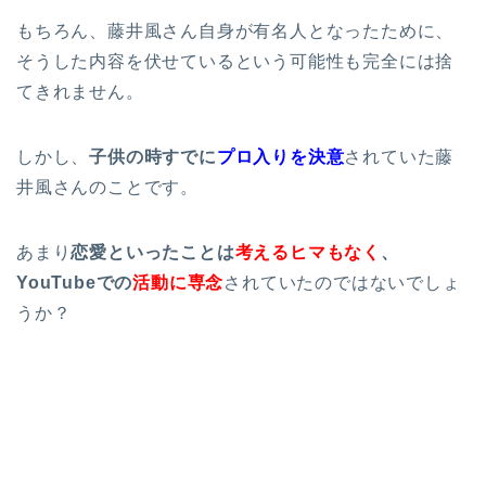
もちろん、藤井風さん自身が有名人となったために、
そうした内容を伏せているという可能性も完全には捨
てきれません。
しかし、
子供の時すでに
プロ入りを決意
されていた藤
井風さんのことです。
あまり
恋愛といったことは
考えるヒマもなく
、
YouTubeでの
活動に専念
されていたのではないでしょ
うか？