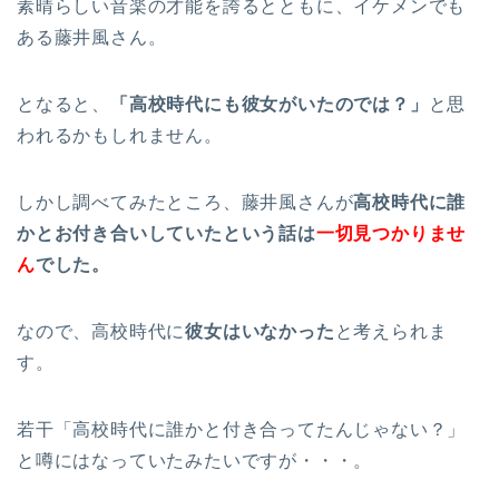
素晴らしい音楽の才能を誇るとともに、イケメンでも
ある藤井風さん。
となると、
「高校時代にも彼女がいたのでは？」
と思
われるかもしれません。
しかし調べてみたところ、藤井風さんが
高校時代に誰
かとお付き合いしていたという話は
一切見つかりませ
ん
でした。
なので、高校時代に
彼女はいなかった
と考えられま
す。
若干「高校時代に誰かと付き合ってたんじゃない？」
と噂にはなっていたみたいですが・・・。