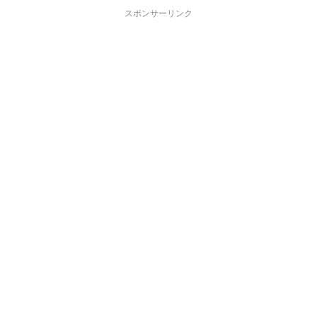
スポンサーリンク