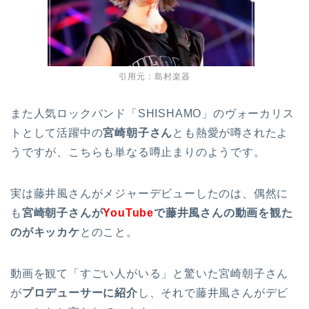
引用元：島村楽器
また人気ロックバンド「SHISHAMO」のヴォーカリス
トとして活躍中の
宮崎朝子さん
とも熱愛が噂されたよ
うですが、こちらも単なる噂止まりのようです。
実は藤井風さんがメジャーデビューしたのは、偶然に
も
宮崎朝子さんが
YouTube
で藤井風さんの動画を観た
のがキッカケ
とのこと。
動画を観て「すごい人がいる」と驚いた宮崎朝子さん
が
プロデューサーに紹介
し、それで藤井風さんがデビ