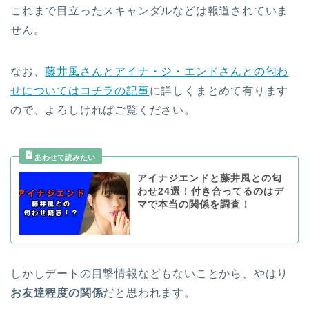
これまで目立ったスキャンダルなどは報道されていま
せん。
なお、
藤井風さんとアイナ・ジ・エンドさんとの匂わ
せについてはコチラの記事
に詳しくまとめて有ります
ので、よろしければご覧ください。
アイナジエンドと藤井風との匂
わせ24選！付き合ってるのはデ
マで本当の関係を調査！
しかしデートの目撃情報などもないことから、やはり
お友達程度の関係
だと思われます。