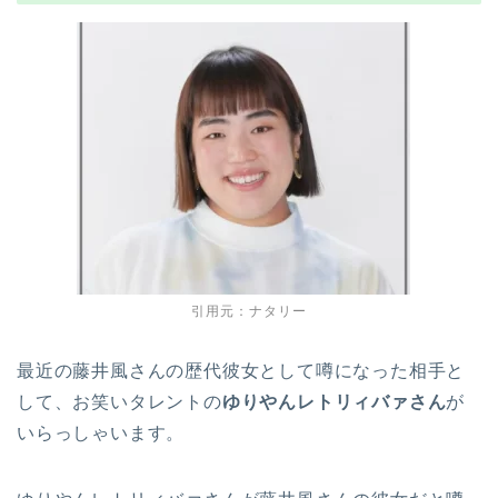
引用元：ナタリー
最近の藤井風さんの歴代彼女として噂になった相手と
して、お笑いタレントの
ゆりやんレトリィバァさん
が
いらっしゃいます。