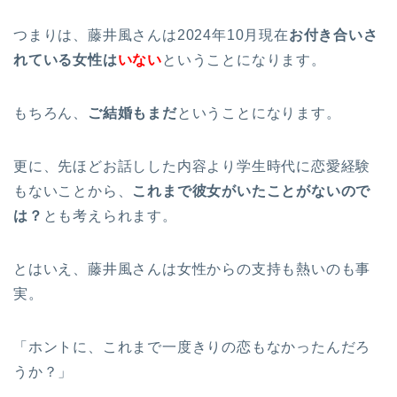
つまりは、藤井風さんは2024年10月現在
お付き合いさ
れている女性は
いない
ということになります。
もちろん、
ご結婚もまだ
ということになります。
更に、先ほどお話しした内容より学生時代に恋愛経験
もないことから、
これまで彼女がいたことがないので
は？
とも考えられます。
とはいえ、藤井風さんは女性からの支持も熱いのも事
実。
「ホントに、これまで一度きりの恋もなかったんだろ
うか？」