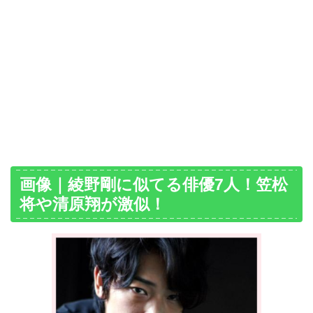
画像｜綾野剛に似てる俳優7人！笠松
将や清原翔が激似！