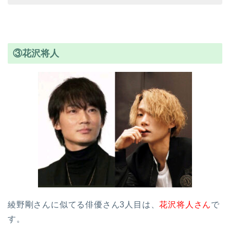
③花沢将人
綾野剛さんに似てる俳優さん3人目は、
花沢将人さん
で
す。