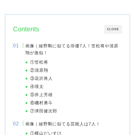
Contents
CLOSE
画像｜綾野剛に似てる俳優7人！笠松将や清原
翔が激似！
①笠松将
②清原翔
③花沢将人
④瑛太
⑤井上芳雄
⑥磯村勇斗
⑦津田健次郎
画像｜綾野剛に似てる芸能人は7人！
①横山だいすけ