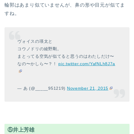
輪郭はあまり似ていませんが、鼻の形や目元が似てま
すね。
ヴォイスの瑛太と
コウノドリの綾野剛。
まとってる空気が似てると思うのはわたしだけ〜
なの〜かしら〜？！
pic.twitter.com/YafNLh8J7a
— あ (@_____951219)
November 21, 2015
⑤井上芳雄