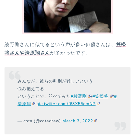
綾野剛さんに似てるという声が多い俳優さんは、
笠松
将さんや清原翔さん
が多かったです。
みんなが、彼らの判別が難しいという
悩み抱えてる
ということで、並べてみた
#綾野剛
/
#笠松将
/
#
清原翔
pic.twitter.com/f63X55cmNP
— cota (@cotadraw)
March 3, 2022