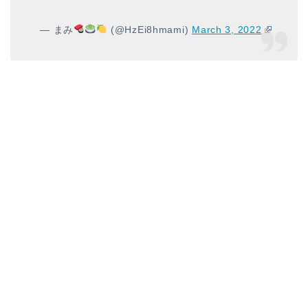
— まみ
(@HzEi8hmami)
March 3, 2022