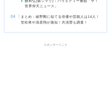
鰻和弘(銀シャリ)：バラエティー番組「ザ！
世界仰天ニュース」
まとめ：綾野剛に似てる俳優や芸能人は14人！
笠松将や清原翔が激似！共演歴も調査！
スポンサーリンク