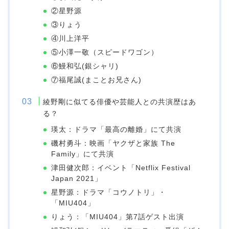
②星野源
③りょう
④川上洋平
⑤小澤一敬（スピードワゴン）
⑥鰻和弘(銀シャリ)
⑦福尾誠(まことお兄さん)
綾野剛に似てる俳優や芸能人との共演歴はあ
る？
瑛太：ドラマ「最高の離婚」にて共演
磯村勇斗：映画「ヤクザと家族 The
Family」にて共演
津田健次郎：イベント「Netflix Festival
Japan 2021」
星野源：ドラマ「コウノトリ」・
「MIU404」
りょう：「MIU404」第7話ゲスト出演