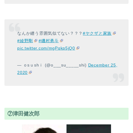
なんか纏う雰囲気似てない？？？
#ヤクザと家族
#綾野剛
#磯村勇斗
pic.twitter.com/mgPqkp5jQ0
— ｏsｕshｉ (@o___su_____shi)
December 25,
2020
⑦津田健次郎