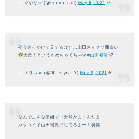
— ☆ゆり☆ (@uraura_san)
May 6, 2021
夜会追っかけて見てるけど…山田さんクソ面白い
天然！というかめちゃくちゃw
#山田裕貴
— エリカ☻ (@00_ellyca_Y)
May 6, 2021
なんでこんな番組でド天然かますんだよー！
カッコイイ山田裕貴演じてろよー！笑笑