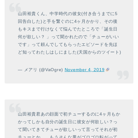
山田裕貴くん、中学時代の彼女(付き合うまでに5
回告白した)と手を繋ぐのに4ヶ月かかり、その後
もキスまで行けなくて悩んでたところで「誕生日
何が欲しい？ 」って聞かれたので「チューがいい
です」って頼んでしてもらったエピソードを先ほ
ど知ってわたしはしにました(天国からのツイート)
— メアリ (@VaOgre)
November 4, 2019
山田裕貴君あの顔面で初チューするのに4ヶ月もか
かってしかも自分の誕生日に彼女が何欲しい？っ
て聞いてきてチューが欲しいって言ってそれが初
チューとか、、もうそんな男がゴロゴロ転がって