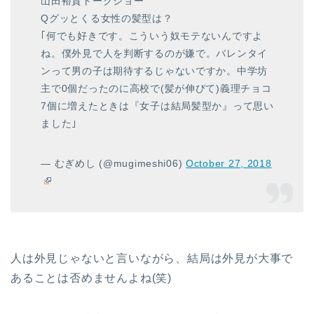
山田裕貴トークショー
Qグッとくる女性の髪型は？
｢何でも好きです。こういう奴モテないんですよ
ね。僕外見で人を判断するのが嫌で。バレンタイ
ンって男の子は期待するじゃないですか。中学坊
主で0個だったのに高校で(髪が伸びて)義理チョコ
7個に増えたときは『女子は結局髪型か』って思い
ました｣
— むぎめし (@mugimeshi06)
October 27, 2018
人は外見じゃないと言いながら、結局は外見が大事で
あることは否めませんよね(笑)