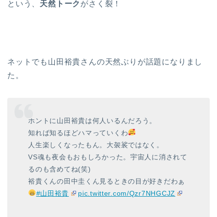
という、
天然トーク
がさく裂！
ネットでも山田裕貴さんの天然ぶりが話題になりまし
た。
ホントに山田裕貴は何人いるんだろう。
知れば知るほどハマっていくわ
人生楽しくなったもん。大袈裟ではなく。
VS魂も夜会もおもしろかった。宇宙人に消されて
るのも含めてね(笑)
裕貴くんの田中圭くん見るときの目が好きだわぁ
#山田裕貴
pic.twitter.com/Qzr7NHGCJZ