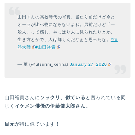
山田くんの高校時代の写真、当たり前だけど今と
オーラが比べ物にならないよね。男前だけど「一
般人」って感じ。やっぱり人に見られたりとか、
生き方とかで、人は輝くんだなぁと思ったな。
#情
熱大陸
#山田裕貴
— 華 (@utsurini_kerina)
January 27, 2020
山田裕貴さんに
ソックリ、似ている
と言われている同
じく
イケメン俳優の伊藤健太郎さん。
目元
が特に似ています！