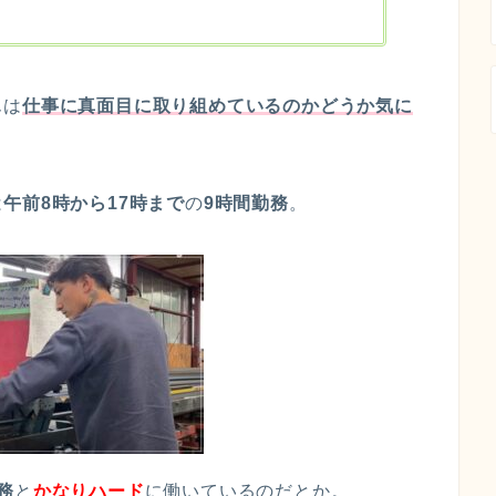
んは
仕事に真面目に取り組めているのかどうか気に
は
午前8時から17時まで
の
9時間勤務
。
務
と
かなり
ハード
に働いているのだとか。