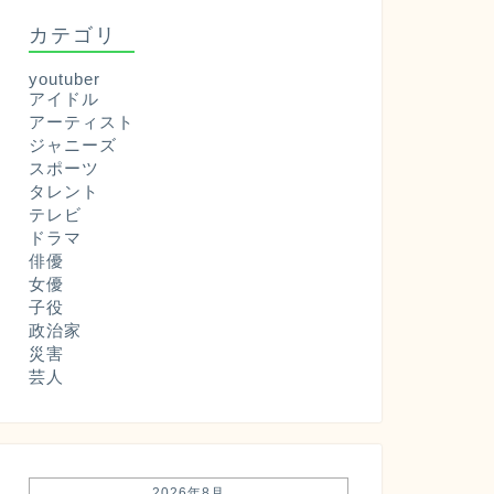
カテゴリ
youtuber
アイドル
アーティスト
ジャニーズ
スポーツ
タレント
テレビ
ドラマ
俳優
女優
子役
政治家
災害
芸人
2026年8月