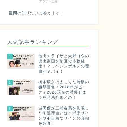
アラサー主婦
世間の知りたいに答えます！
人気記事ランキング
池田エライザと大野ヨウの
1
流出動画を検証で本物確
定！？リベンジポルノの理
由がヤバイ！
橋本環奈の太ってた時期の
2
衝撃画像！2018年がピー
ク？2026現在の激痩せま
でを時系列まとめ！
城田優が三浦春馬を監視し
3
た衝撃理由とは？稲妻サイ
ンや不自然なサインの真相
を調査！