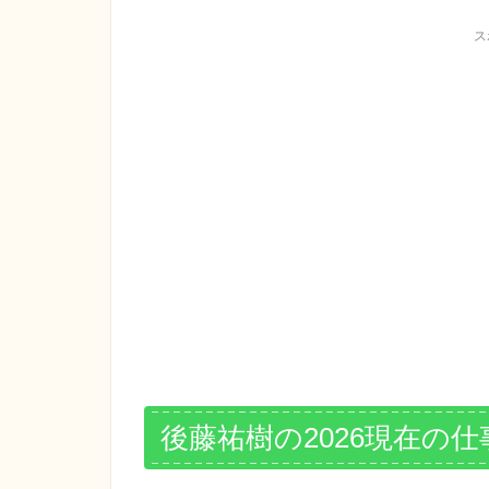
ス
後藤祐樹の2026現在の