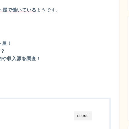
ト屋で働いている
ようです。
ト屋！
は？
由や収入源を調査！
CLOSE