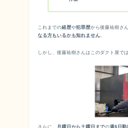
これまでの
経歴
や
犯罪歴
から後藤祐樹さ
なる方もいるかも知れません
。
しかし、後藤祐樹さんはこのダクト屋で
さらに、
月曜日から土曜日まで
の
週6日勤