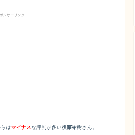
ポンサーリンク
からは
マイナス
な評判が多い
後藤祐樹
さん。