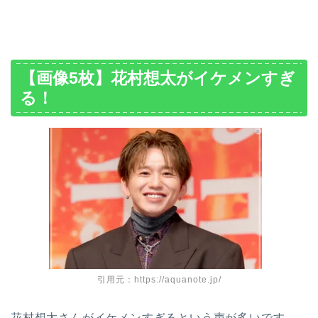
【画像5枚】花村想太がイケメンすぎ
る！
引用元：https://aquanote.jp/
花村想太さんがイケメンすぎるという声が多いです。