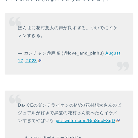
ほんまに花村想太の声が良すぎる。ついでにイケ
メンすぎる。
— カンチャン@麻雀 (@love_and_pinhu)
August
17, 2023
Da-iCEのダンデライオンのMVの花村想太さんのビ
ジュアルが好きで黒髪の花村さん調べたらイケメ
ンすぎてやばいな
pic.twitter.com/BpiSncFXgD
— えいせい@ゲルニカｳﾄｩﾝﾄﾞｩ