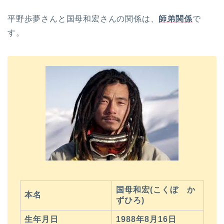
平野歩夢さんと国母和宏さんの関係は、
師弟関係
で
す。
国母和宏(こくぼ か
本名
ずひろ)
生年月日
1988年8月16日