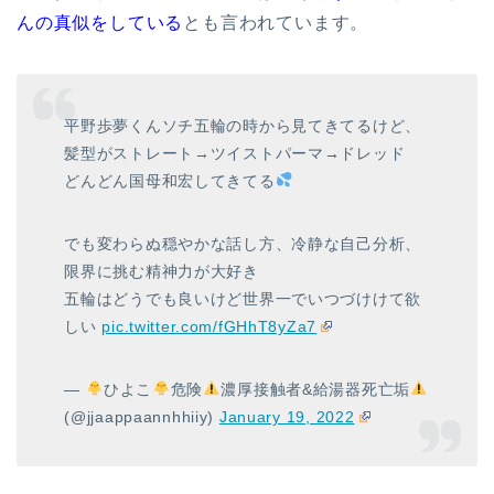
んの真似をしている
とも言われています。
平野歩夢くんソチ五輪の時から見てきてるけど、
髪型がストレート→ツイストパーマ→ドレッド
どんどん国母和宏してきてる
でも変わらぬ穏やかな話し方、冷静な自己分析、
限界に挑む精神力が大好き
五輪はどうでも良いけど世界一でいつづけけて欲
しい
pic.twitter.com/fGHhT8yZa7
—
ひよこ
危険
濃厚接触者&給湯器死亡垢
(@jjaappaannhhiiy)
January 19, 2022