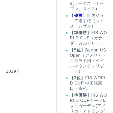
n(ラークス・オー
プン、スイス)
【
優勝
】世界ジュ
ニア選手権（スイ
ス・レザン）
【
準優勝
】FIS WO
RLD CUP（カナ
ダ・カルガリー）
【
5位
】Burton US
Open（アメリカ・
コロラド州・ベイ
ルマウンテンリゾ
ート）
2019年
【
3位
】FIS WORL
D CUP 中国張家
口・密苑
【
準優勝
】FIS WO
RLD CUPシークレ
ットガーデン(アメ
リカ・アトランタ)