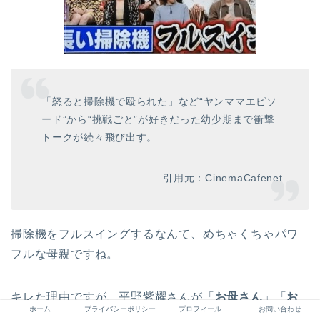
「怒ると掃除機で殴られた」など“ヤンママエピソ
ード”から“挑戦ごと”が好きだった幼少期まで衝撃
トークが続々飛び出す。
引用元：CinemaCafenet
掃除機をフルスイングするなんて、めちゃくちゃパワ
フルな母親ですね。
キレた理由ですが、平野紫耀さんが「
お母さん
」「
お
ホーム
プライバシーポリシー
プロフィール
お問い合わせ
ふくろ
」と呼んだことだそうです。