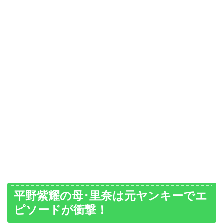
平野紫耀の母･里奈は元ヤンキーでエ
ピソードが衝撃！