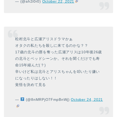
— (@ah2i0r0)
October 22, 2021
松村北斗と広瀬アリスドラマかぁ
オタクの私たちを殺しに来てるのかな？？
17歳の北斗の唇を奪った広瀬アリスは10年後26歳
の北斗とベッドシーンか。それを聞くだけでも寿
命15年縮んだ(？)
辛いけど私は北斗とアリスちゃんを叩いたり嫌い
になったりはしない！！
覚悟を決めて見る
—
(@8nMRPjO7FmpBnWj)
October 24, 2021