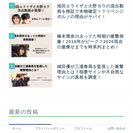
1
池田エライザと大野ヨウの流出動
画を検証で本物確定！？リベンジ
ポルノの理由がヤバイ！
2
橋本環奈の太ってた時期の衝撃画
像！2018年がピーク？2026現在
の激痩せまでを時系列まとめ！
3
城田優が三浦春馬を監視した衝撃
理由とは？稲妻サインや不自然な
サインの真相を調査！
最新の投稿
平手友梨奈はブスで可愛くない？
ホーム
プライバシーポリシー
プロフィール
お問い合わせ
5つの理由から評価を徹底調査！