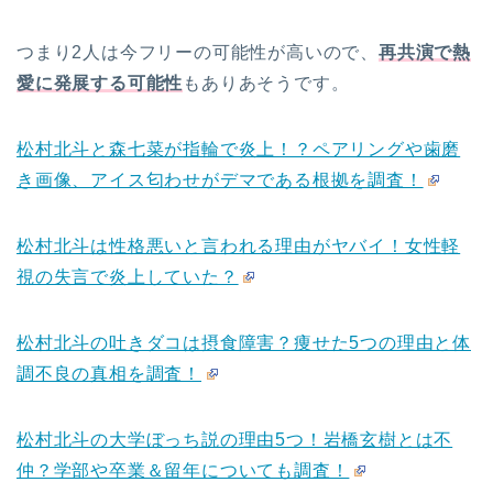
つまり2人は今フリーの可能性が高いので、
再共演で熱
愛に発展する可能性
もありあそうです。
松村北斗と森七菜が指輪で炎上！？ペアリングや歯磨
き画像、アイス匂わせがデマである根拠を調査！
松村北斗は性格悪いと言われる理由がヤバイ！女性軽
視の失言で炎上していた？
松村北斗の吐きダコは摂食障害？痩せた5つの理由と体
調不良の真相を調査！
松村北斗の大学ぼっち説の理由5つ！岩橋玄樹とは不
仲？学部や卒業＆留年についても調査！