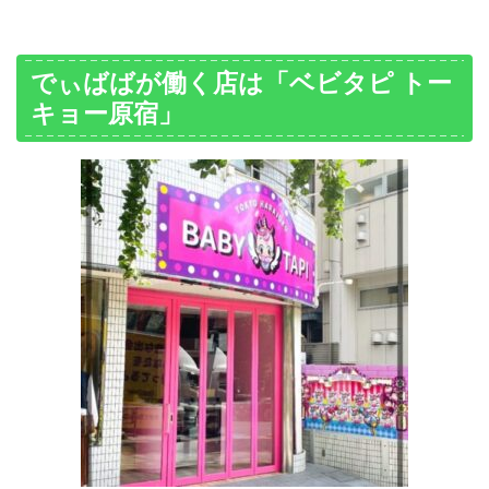
でぃばばが働く店は「ベビタピ トー
キョー原宿」