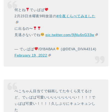
何とね
でぃばば
2月23日水曜夜9時放送の
#今夜くらべてみました
に出るの〜
見逃さないでね
pic.twitter.com/9jNu6nG33w
— でぃばば
/D!BABAA
(@DEVA_DIVA4314)
February 19, 2022
ぺこちゃん目当てで録画してた今くら見てるけ
ど、でぃばば可愛いいいいいいいいい！！！！で
ぃばば可愛い！！！！久しぶりにキュンキュンし
た