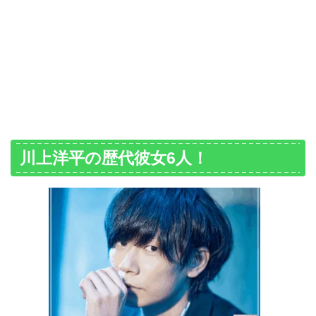
川上洋平の歴代彼女6人！