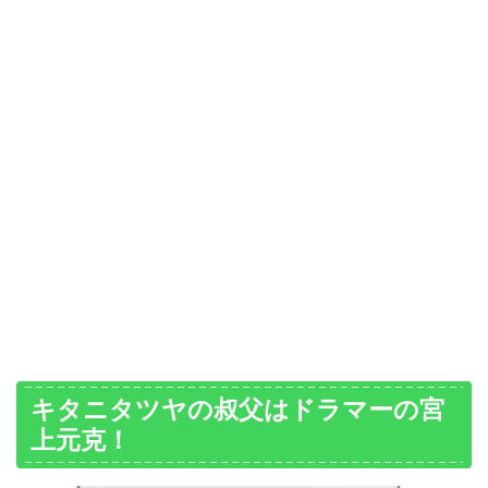
キタニタツヤの叔父はドラマーの宮
上元克！