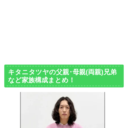
キタニタツヤの父親･母親(両親)兄弟
など家族構成まとめ！