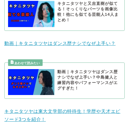
キタニタツヤと又吉直樹が似て
る！そっくりなパーツを画像比
較！他にも似てる芸能人14人ま
とめ！
動画｜キタニタツヤはダンス歴ナシでなぜ上手い？
動画｜キタニタツヤはダンス歴
ナシでなぜ上手い？中島健人と
練習内容やパフォーマンスがエ
グすぎた！
キタニタツヤは東大文学部の特待生！学歴や天才エピ
ソード3つを紹介！