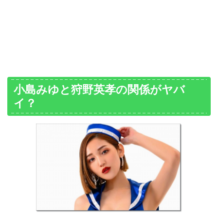
小島みゆと狩野英孝の関係がヤバ
イ？