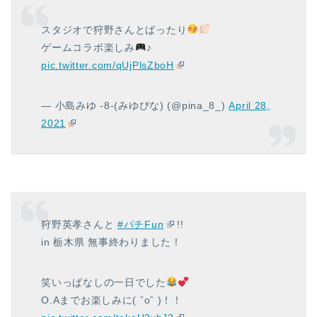
スタジオで狩野さんとばったり
ゲームコラボ楽しみ
♪
pic.twitter.com/qUjPlsZboH
— 小島みゆ -8-(みゆぴな) (@pina_8_)
April 28,
2021
狩野英孝さんと
#パチFun
!!
in 栃木県 無事終わりました！
笑いっぱなしの一日でした
O.Aまでお楽しみに( ˆoˆ )！！