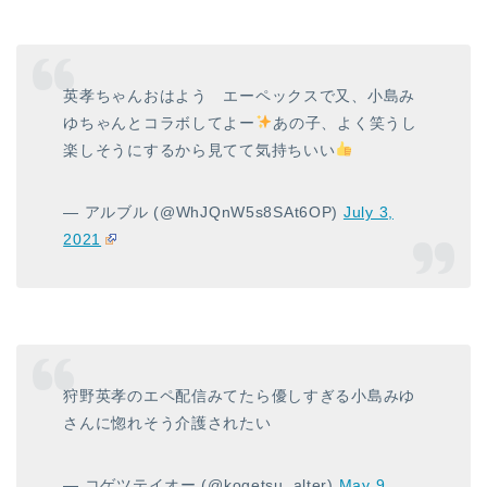
英孝ちゃんおはよう エーペックスで又、小島み
ゆちゃんとコラボしてよー
あの子、よく笑うし
楽しそうにするから見てて気持ちいい
— アルブル (@WhJQnW5s8SAt6OP)
July 3,
2021
狩野英孝のエペ配信みてたら優しすぎる小島みゆ
さんに惚れそう介護されたい
— コゲツテイオー (@kogetsu_alter)
May 9,