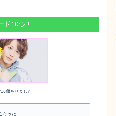
ド10つ！
10個
ありました！
もらった