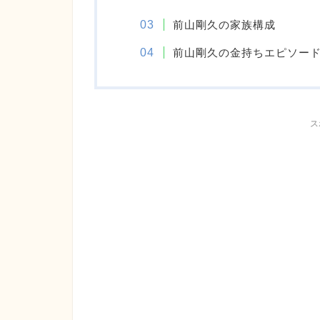
前山剛久の家族構成
前山剛久の金持ちエピソー
ス