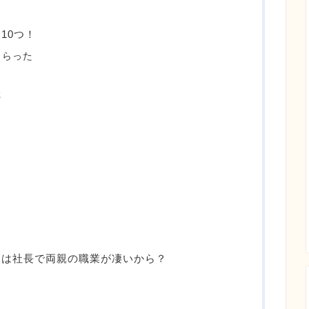
10つ！
もらった
た
父は社長で両親の職業が凄いから？