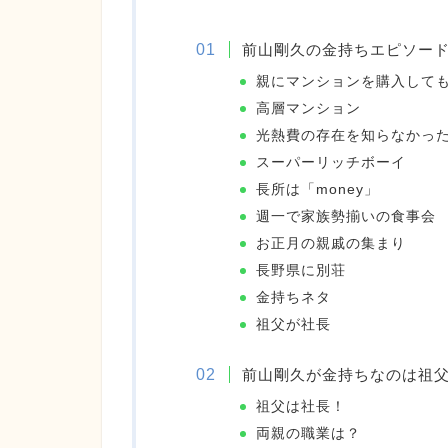
前山剛久の金持ちエピソード
親にマンションを購入して
高層マンション
光熱費の存在を知らなかっ
スーパーリッチボーイ
長所は「money」
週一で家族勢揃いの食事会
お正月の親戚の集まり
長野県に別荘
金持ちネタ
祖父が社長
前山剛久が金持ちなのは祖
祖父は社長！
両親の職業は？