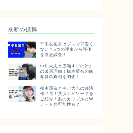
最新の投稿
平手友梨奈はブスで可愛く
ない？5つの理由から評価
を徹底調査！
中川大志と広瀬すずの2つ
の破局理由！橋本環奈の略
奪愛の真相を調査！
橋本環奈と中川大志の共演
作２選！共演エピソードを
ご紹介！あのカップルとW
デートの可能性も？