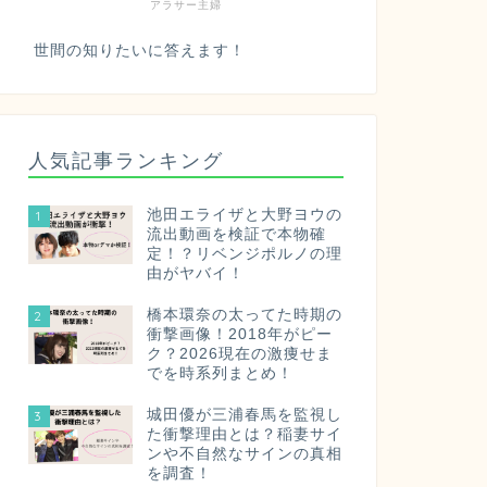
アラサー主婦
世間の知りたいに答えます！
人気記事ランキング
池田エライザと大野ヨウの
1
流出動画を検証で本物確
定！？リベンジポルノの理
由がヤバイ！
橋本環奈の太ってた時期の
2
衝撃画像！2018年がピー
ク？2026現在の激痩せま
でを時系列まとめ！
城田優が三浦春馬を監視し
3
た衝撃理由とは？稲妻サイ
ンや不自然なサインの真相
を調査！