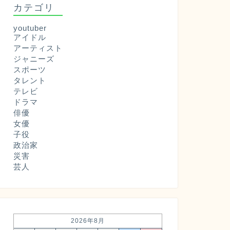
カテゴリ
youtuber
アイドル
アーティスト
ジャニーズ
スポーツ
タレント
テレビ
ドラマ
俳優
女優
子役
政治家
災害
芸人
2026年8月