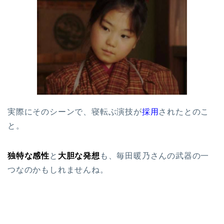
実際にそのシーンで、寝転ぶ演技が
採用
されたとのこ
と。
独特な感性
と
大胆な発想
も、毎田暖乃さんの武器の一
つなのかもしれませんね。