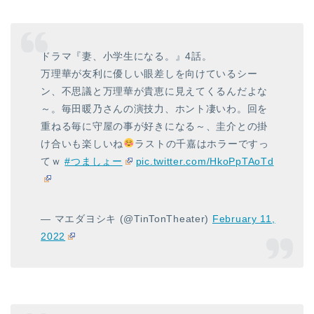
ドラマ『妻、小学生になる。』4話。
万理華が友利に優しい眼差しを向けているシー
ン、不思議と万理華が貴恵に見えてくるんだよな
～。毎田暖乃さんの演技力、ホント凄いわ。回を
重ねる毎に守屋の事が好きになる～、圭介との掛
け合いも楽しいね
ラストの千嘉はホラーですっ
てｗ
#つましょー
pic.twitter.com/HkoPpTAoTd
— マエダヨシキ (@TinTonTheater)
February 11,
2022