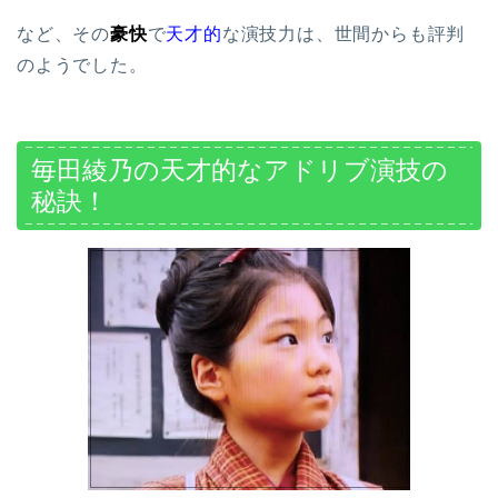
など、その
豪快
で
天才的
な演技力は、世間からも評判
のようでした。
毎田綾乃の天才的なアドリブ演技の
秘訣！