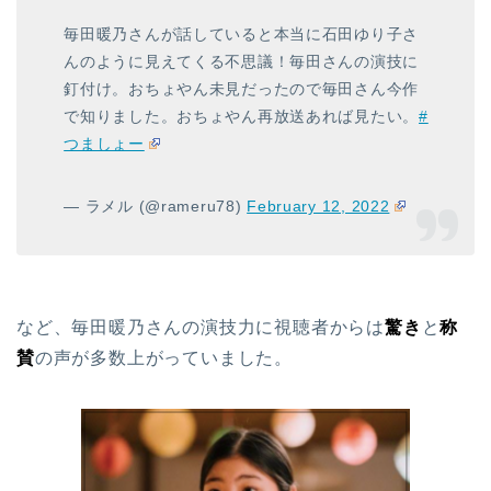
毎田暖乃さんが話していると本当に石田ゆり子さ
んのように見えてくる不思議！毎田さんの演技に
釘付け。おちょやん未見だったので毎田さん今作
で知りました。おちょやん再放送あれば見たい。
#
つましょー
— ラメル (@rameru78)
February 12, 2022
など、毎田暖乃さんの演技力に視聴者からは
驚き
と
称
賛
の声が多数上がっていました。