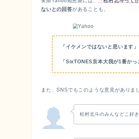
実際Yahoo知恵袋には、
「松村北斗って
ないとの回答
があることも。
「イケメンではないと思います」
「SixTONES京本大我が1番か
また、SNSでもこのような意見がありま
松村北斗のみんなどこ好