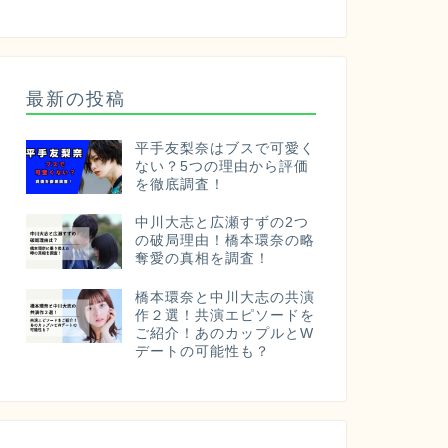
最新の投稿
平手友梨奈はブスで可愛く
ない？5つの理由から評価
を徹底調査！
中川大志と広瀬すずの2つ
の破局理由！橋本環奈の略
奪愛の真相を調査！
橋本環奈と中川大志の共演
作２選！共演エピソードを
ご紹介！あのカップルとW
デートの可能性も？