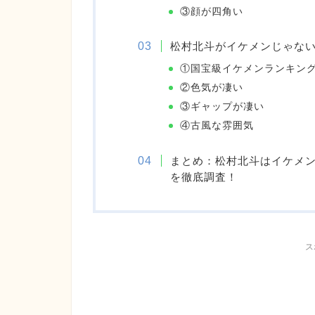
③顔が四角い
松村北斗がイケメンじゃな
①国宝級イケメンランキング
②色気が凄い
③ギャップが凄い
④古風な雰囲気
まとめ：松村北斗はイケメ
を徹底調査！
ス