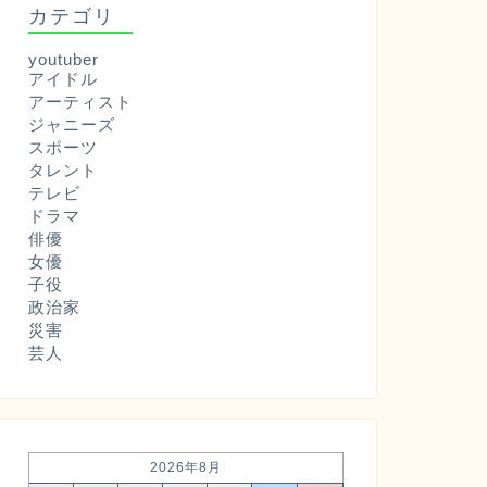
カテゴリ
youtuber
アイドル
アーティスト
ジャニーズ
スポーツ
タレント
テレビ
ドラマ
俳優
女優
子役
政治家
災害
芸人
2026年8月