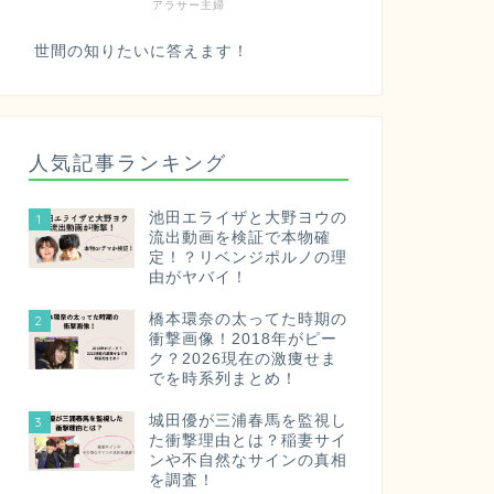
アラサー主婦
世間の知りたいに答えます！
人気記事ランキング
池田エライザと大野ヨウの
1
流出動画を検証で本物確
定！？リベンジポルノの理
由がヤバイ！
橋本環奈の太ってた時期の
2
衝撃画像！2018年がピー
ク？2026現在の激痩せま
でを時系列まとめ！
城田優が三浦春馬を監視し
3
た衝撃理由とは？稲妻サイ
ンや不自然なサインの真相
を調査！