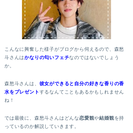
こんなに興奮した様子がブログから伺えるので、森愁
斗さんは
かなりの匂いフェチ
なのではないでしょう
か。
森愁斗さんは、
彼女ができると自分の好きな香りの香
水をプレゼント
するなんてこともあるかもしれません
ね！
では最後に、森愁斗さんはどんな
恋愛観
や
結婚観
を持
っているのか解説していきます。