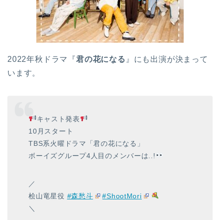
2022年秋ドラマ『
君の花になる
』にも出演が決まって
います。
キャスト発表
10月スタート
TBS系火曜ドラマ「君の花になる」
ボーイズグループ4人目のメンバーは..!
／
桧山竜星役
#森愁斗
#ShootMori
＼