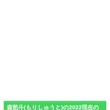
森愁斗(もりしゅうと)の2022現在の