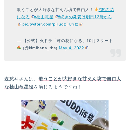
歌うことが大好きな甘えん坊で自由人！
#君の花
になる
#桧山竜星
#続きの発表は明日12時から
pic.twitter.com/pHudzTUYtz
— 【公式】火ドラ「君の花になる」10月スタート
(@kimihana_tbs)
May 4, 2022
森愁斗さんは、
歌うことが大好きな甘えん坊で自由人
な桧山竜星役
を演じるようですね！