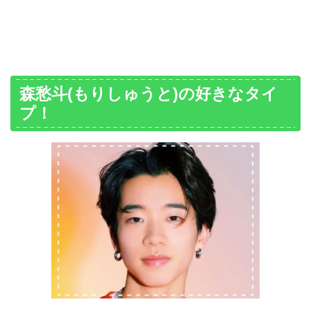
森愁斗(もりしゅうと)の好きなタイ
プ！