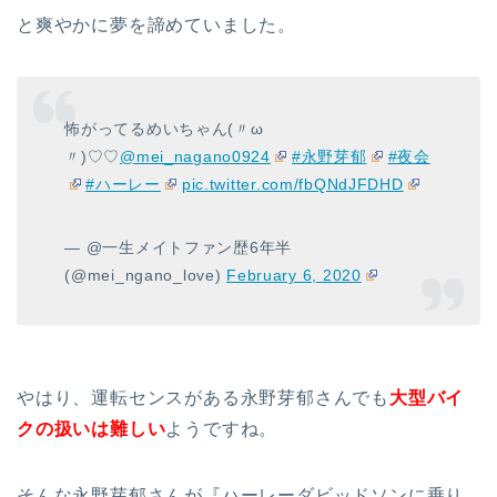
と爽やかに夢を諦めていました。
怖がってるめいちゃん(〃ω
〃)♡♡
@mei_nagano0924
#永野芽郁
#夜会
#ハーレー
pic.twitter.com/fbQNdJFDHD
— @一生メイトファン歴6年半
(@mei_ngano_love)
February 6, 2020
やはり、運転センスがある永野芽郁さんでも
大型バイ
クの扱いは難しい
ようですね。
そんな永野芽郁さんが『
ハーレーダビッドソンに乗り