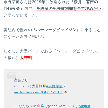
永野芽郁さんは2019年に放送された
『桜井・有吉の
THE夜会』
内で、
免許証の免許種別欄を全て埋めたい
と語っていました。
番組内で憧れの
『ハーレーダビッドソン』
に乗ること
になった永野芽郁さん。
しかし、大型バイクである『ハーレーダビッドソン』
の扱いに
大苦戦
。
夜会より
ハーレーに大苦戦
#永野芽郁
pic.twitter.com/GGG1Zs1zCC
— なんちゃめ
(@tachikom06031)
August