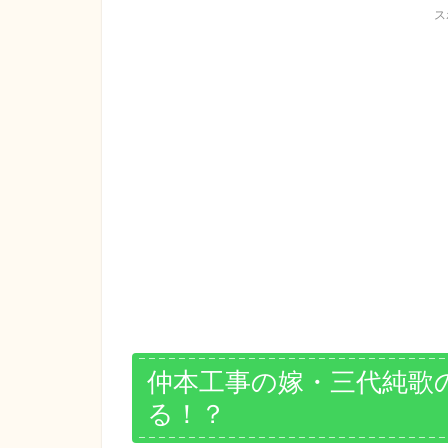
ス
仲本工事の嫁・三代純歌
る！？