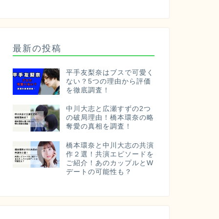
最新の投稿
平手友梨奈はブスで可愛く
ない？5つの理由から評価
を徹底調査！
中川大志と広瀬すずの2つ
の破局理由！橋本環奈の略
奪愛の真相を調査！
橋本環奈と中川大志の共演
作２選！共演エピソードを
ご紹介！あのカップルとW
デートの可能性も？