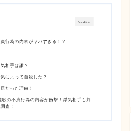
CLOSE
不貞行為の内容がヤバすぎる！？
浮気相手は誰？
浮気によって自殺した？
別居だった理由！
純歌の不貞行為の内容が衝撃！浮気相手も判
を調査！