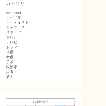
カテゴリ
youtuber
アイドル
アーティスト
ジャニーズ
スポーツ
タレント
テレビ
ドラマ
俳優
女優
子役
政治家
災害
芸人
2026年8月