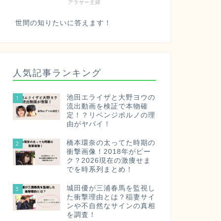
アラサー主婦
世間の知りたいに答えます！
人気記事ランキング
池田エライザと大野ヨウの
1
流出動画を検証で本物確
定！？リベンジポルノの理
由がヤバイ！
橋本環奈の太ってた時期の
2
衝撃画像！2018年がピー
ク？2026現在の激痩せま
でを時系列まとめ！
城田優が三浦春馬を監視し
3
た衝撃理由とは？稲妻サイ
ンや不自然なサインの真相
を調査！