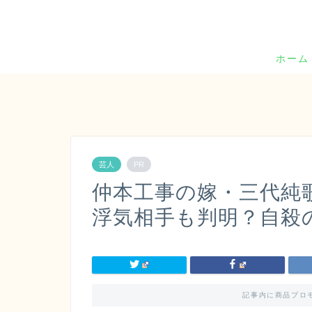
ホーム
芸人
PR
仲本工事の嫁・三代純
浮気相手も判明？自殺
記事内に商品プロ