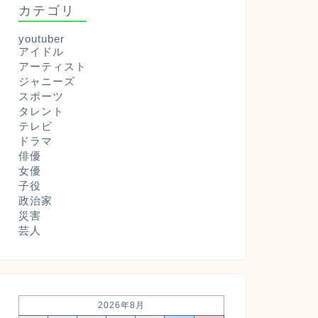
カテゴリ
youtuber
アイドル
アーティスト
ジャニーズ
スポーツ
タレント
テレビ
ドラマ
俳優
女優
子役
政治家
災害
芸人
2026年8月