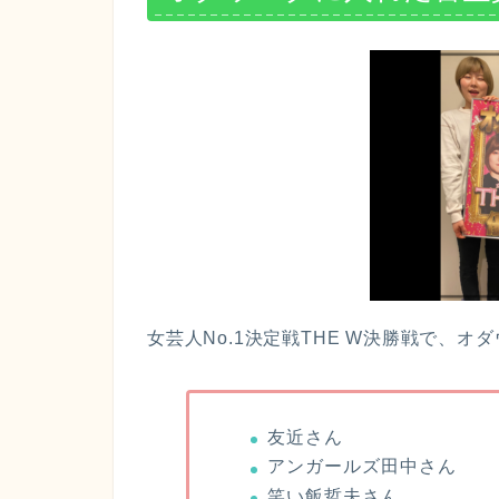
女芸人No.1決定戦THE W決勝戦で、
友近さん
アンガールズ田中さん
笑い飯哲夫さん