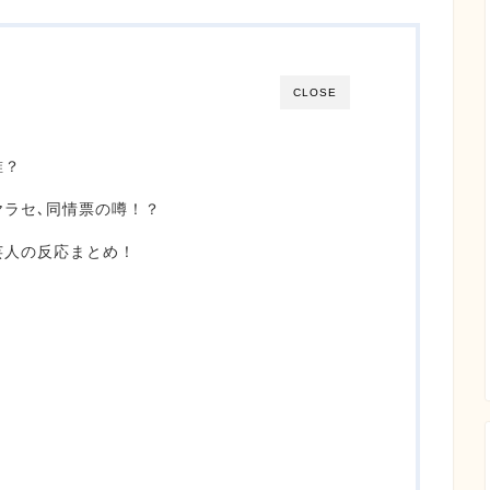
CLOSE
誰？
にヤラセ､同情票の噂！？
に芸人の反応まとめ！