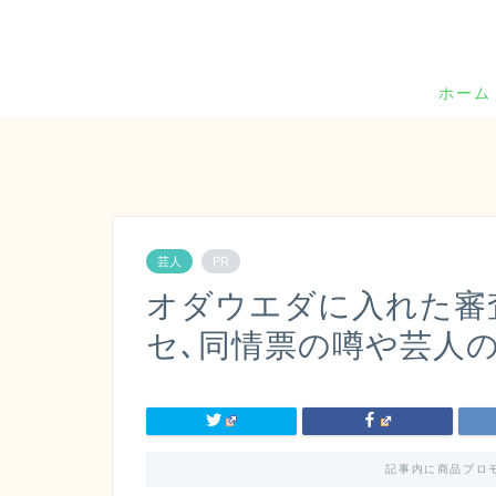
ホーム
芸人
PR
オダウエダに入れた審査
セ､同情票の噂や芸人
記事内に商品プロ