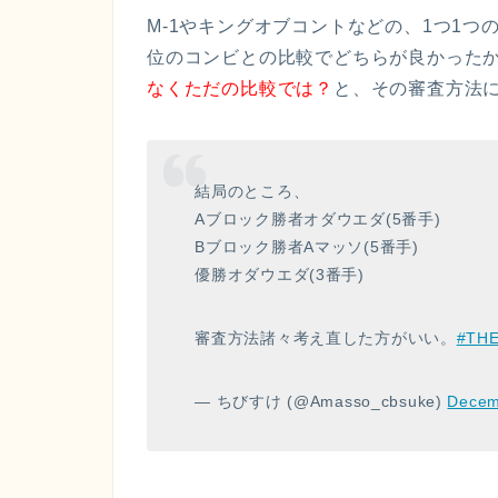
M-1やキングオブコントなどの、1つ1
位のコンビとの比較でどちらが良かった
なくただの比較では？
と、その審査方法
結局のところ、
Aブロック勝者オダウエダ(5番手)
Bブロック勝者Aマッソ(5番手)
優勝オダウエダ(3番手)
審査方法諸々考え直した方がいい。
#TH
— ちびすけ (@Amasso_cbsuke)
Decem