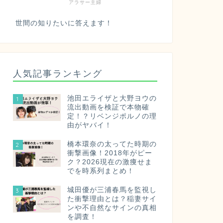
アラサー主婦
世間の知りたいに答えます！
人気記事ランキング
池田エライザと大野ヨウの
1
流出動画を検証で本物確
定！？リベンジポルノの理
由がヤバイ！
橋本環奈の太ってた時期の
2
衝撃画像！2018年がピー
ク？2026現在の激痩せま
でを時系列まとめ！
城田優が三浦春馬を監視し
3
た衝撃理由とは？稲妻サイ
ンや不自然なサインの真相
を調査！