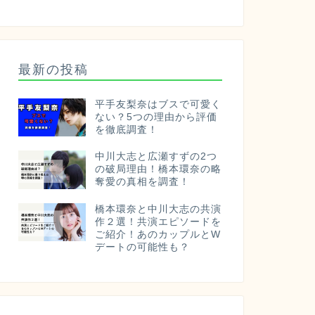
最新の投稿
平手友梨奈はブスで可愛く
ない？5つの理由から評価
を徹底調査！
中川大志と広瀬すずの2つ
の破局理由！橋本環奈の略
奪愛の真相を調査！
橋本環奈と中川大志の共演
作２選！共演エピソードを
ご紹介！あのカップルとW
デートの可能性も？