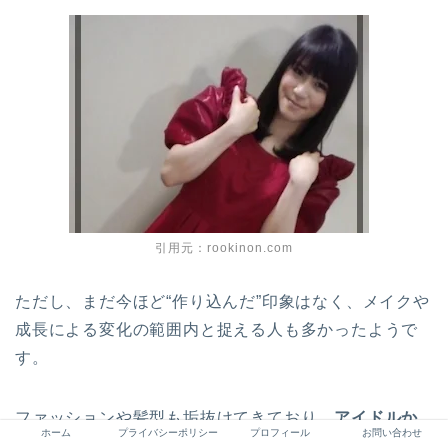
引用元：rookinon.com
ただし、まだ今ほど“作り込んだ”印象はなく、メイクや
成長による変化の範囲内と捉える人も多かったようで
す。
ファッションや髪型も垢抜けてきており、
アイドルか
ホーム
プライバシーポリシー
プロフィール
お問い合わせ
らアーティストへとイメージを移行し始めたタイミン