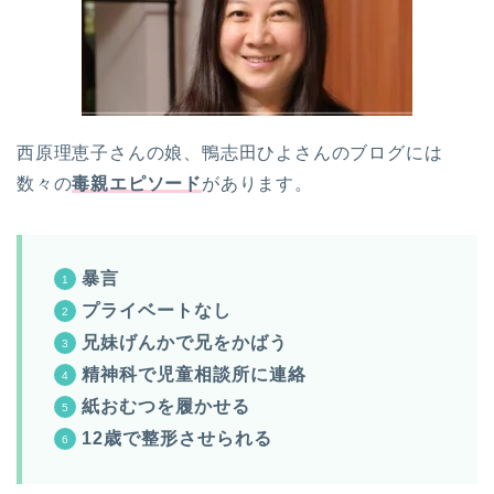
西原理恵子さんの娘、鴨志田ひよさんのブログには
数々の
毒親エピソード
があります。
暴言
プライベートなし
兄妹げんかで兄をかばう
精神科で児童相談所に連絡
紙おむつを履かせる
12歳で整形させられる