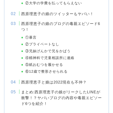
②大学の学費を払ってもらえない
西原理恵子の娘のツイッターもヤバい！
西原理恵子の娘のブログの毒親エピソード6
つ！
①暴言
②プライベートなし
③兄妹げんかで兄をかばう
④精神科で児童相談所に連絡
⑤紙おむつを履かせる
⑥12歳で整形させられる
西原理恵子と娘は2022現在も不仲？
まとめ:西原理恵子の娘がリークしたLINEが
衝撃！？ヤバいブログの内容や毒親エピソー
ド6つを紹介！