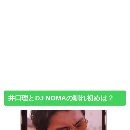
井口理とDJ NOMAの馴れ初めは？