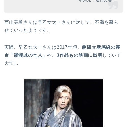
引用元：週刊文春
西山茉希さんは早乙女太一さんに対して、不満を募ら
せていったようです。
実際、早乙女太一さんは2017年頃、
劇団☆新感線の舞
台「髑髏城の七人」
や、
3作品もの映画に出演
していて
大忙し。