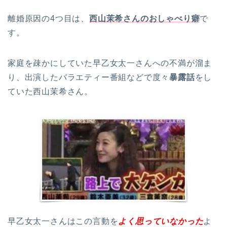
離婚原因の4つ目は、
西山茉希さんのおしゃべり癖
で
す。
家庭を疎かにしていた早乙女太一さんへの不満が溜ま
り、出演したバラエティー番組などで度々
暴露話
をし
ていた西山茉希さん。
早乙女太一さんはこの言動を
よく思っていなかった
よ