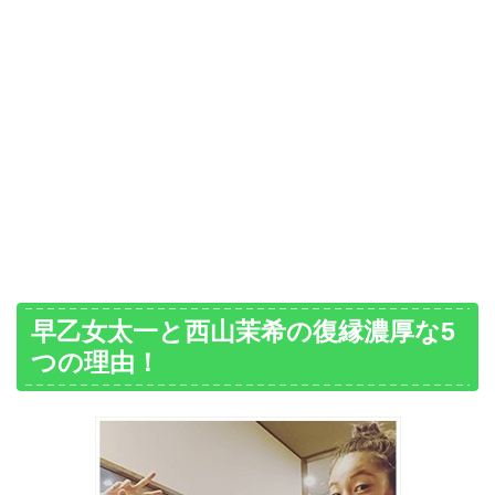
早乙女太一と西山茉希の復縁濃厚な5
つの理由！