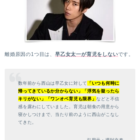
離婚原因の1つ目は、
早乙女太一が育児をしない
です。
数年前から西山は早乙女に対して
「いつも何時に
帰ってきているか分からない」「浮気を疑ったら
キリがない」「ワンオペ育児も限界」
などと不信
感を露わにしていました。育児は朝食の用意から
寝かしつけまで、当たり前のように西山がこなし
てきた。