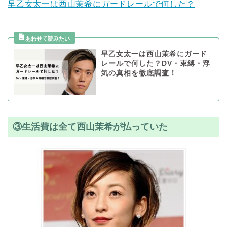
早乙女太一は西山茉希にガードレールで何した？
早乙女太一は西山茉希にガード
レールで何した？DV・束縛・浮
気の真相を徹底調査！
③生活費は全て西山茉希が払っていた