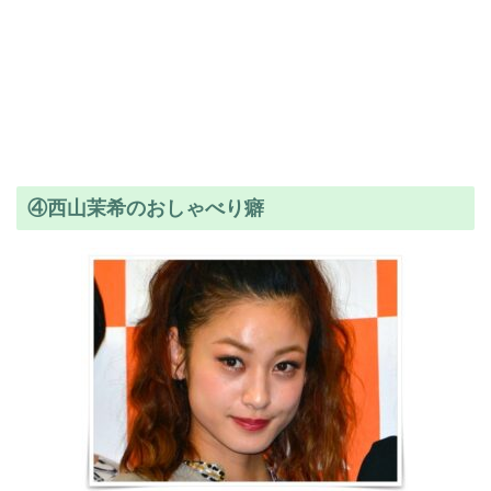
④西山茉希のおしゃべり癖