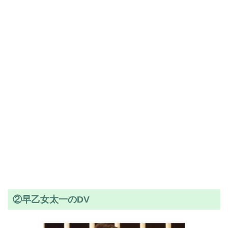
②早乙女太一のDV