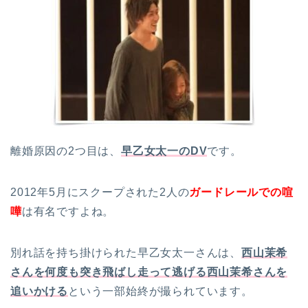
離婚原因の2つ目は、
早乙女太一のDV
です。
2012年5月にスクープされた2人の
ガードレールでの喧
嘩
は有名ですよね。
別れ話を持ち掛けられた早乙女太一さんは、
西山茉希
さんを何度も突き飛ばし走って逃げる西山茉希さんを
追いかける
という一部始終が撮られています。