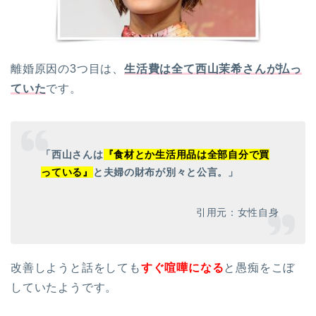
離婚原因の3つ目は、
生活費は全て西山茉希さんが払っ
ていた
です。
「西山さんは
『食材とか生活用品は全部自分で買
っている』
と夫婦の財布が別々と公言。」
引用元：女性自身
改善しようと話をしても
すぐ喧嘩になる
と愚痴をこぼ
していたようです。