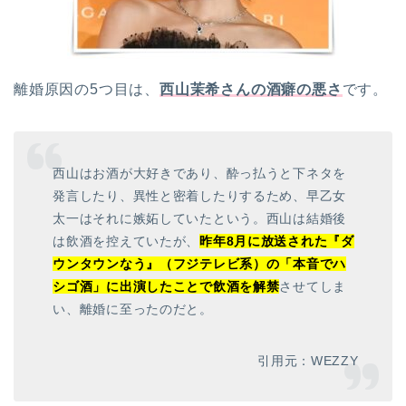
離婚原因の5つ目は、
西山茉希さんの酒癖の悪さ
です。
西山はお酒が大好きであり、酔っ払うと下ネタを
発言したり、異性と密着したりするため、早乙女
太一はそれに嫉妬していたという。西山は結婚後
は飲酒を控えていたが、
昨年8月に放送された『ダ
ウンタウンなう』（フジテレビ系）の「本音でハ
シゴ酒」に出演したことで飲酒を解禁
させてしま
い、離婚に至ったのだと。
引用元：WEZZY