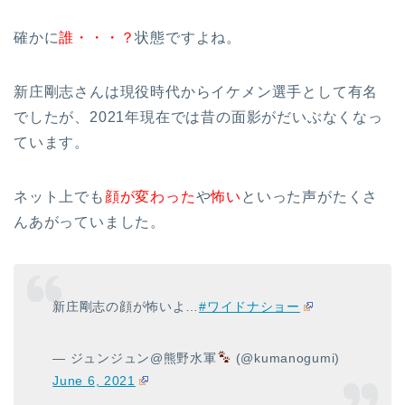
確かに
誰・・・？
状態ですよね。
新庄剛志さんは現役時代からイケメン選手として有名
でしたが、2021年現在では昔の面影がだいぶなくなっ
ています。
ネット上でも
顔が変わった
や
怖い
といった声がたくさ
んあがっていました。
新庄剛志の顔が怖いよ…
#ワイドナショー
— ジュンジュン@熊野水軍
(@kumanogumi)
June 6, 2021