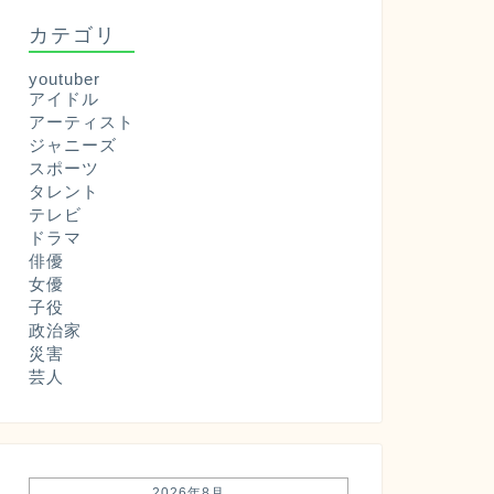
カテゴリ
youtuber
アイドル
アーティスト
ジャニーズ
スポーツ
タレント
テレビ
ドラマ
俳優
女優
子役
政治家
災害
芸人
2026年8月