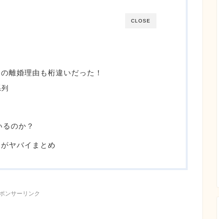
CLOSE
由
との離婚理由も桁違いだった！
系列
いるのか？
由がヤバイまとめ
ポンサーリンク