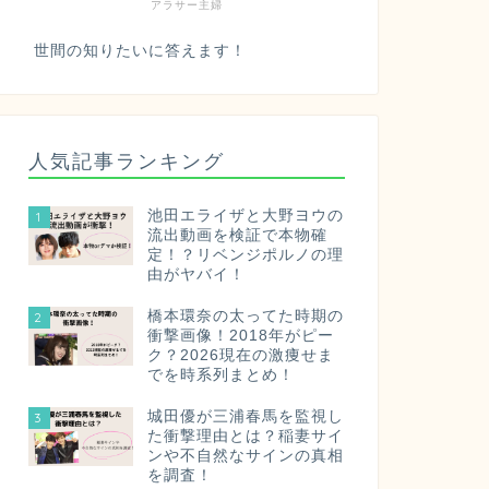
アラサー主婦
世間の知りたいに答えます！
人気記事ランキング
池田エライザと大野ヨウの
1
流出動画を検証で本物確
定！？リベンジポルノの理
由がヤバイ！
橋本環奈の太ってた時期の
2
衝撃画像！2018年がピー
ク？2026現在の激痩せま
でを時系列まとめ！
城田優が三浦春馬を監視し
3
た衝撃理由とは？稲妻サイ
ンや不自然なサインの真相
を調査！