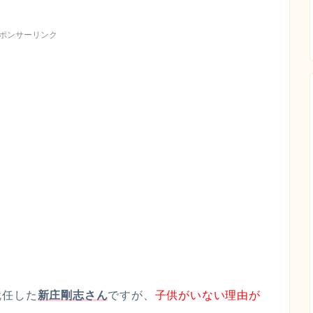
ポンサーリンク
就任した
新庄剛志さん
ですが、
子供がいない理由が