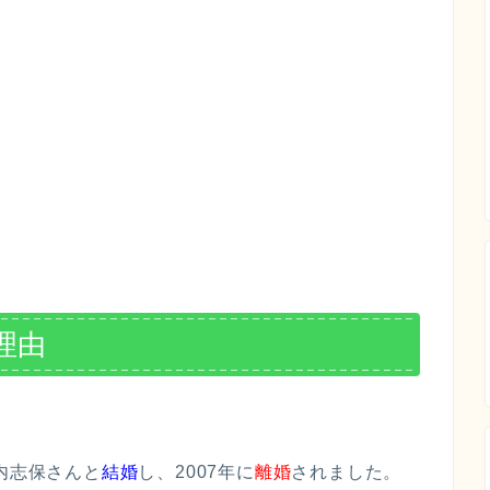
理由
内志保さんと
結婚
し、2007年に
離婚
されました。