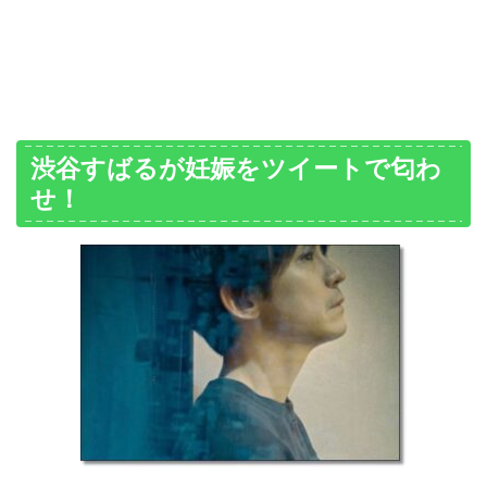
渋谷すばるが妊娠をツイートで匂わ
せ！