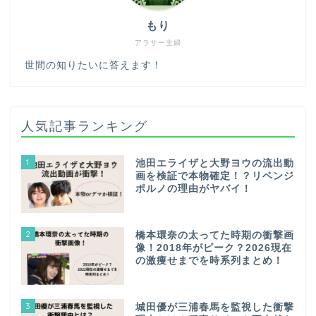
もり
アラサー主婦
世間の知りたいに答えます！
人気記事ランキング
1
池田エライザと大野ヨウの流出動
画を検証で本物確定！？リベンジ
ポルノの理由がヤバイ！
2
橋本環奈の太ってた時期の衝撃画
像！2018年がピーク？2026現在
の激痩せまでを時系列まとめ！
3
城田優が三浦春馬を監視した衝撃