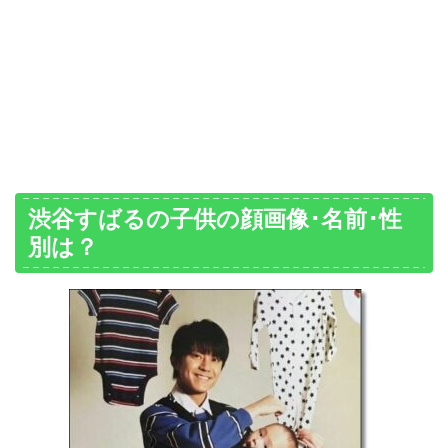
渋谷すばるの子供の顔画像･名前･性
別は？