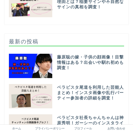
理由とは？稲妻サインや不自然な
サインの真相を調査！
最新の投稿
藤原聡の嫁・子供の顔画像！目撃
情報はある？出会いや馴れ初めも
調査！
ベラビスタ尾道を利用した芸能人
まとめ！インスタ画像や乱行パー
ティー参加者の詳細を調査！
ベラビスタ社長ちゃんちゃんは神
原秀明！ガーシーのインスタライ
ブで特定！乱交パーティがヤバ
ホーム
プライバシーポリシー
プロフィール
お問い合わせ