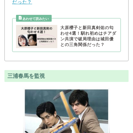
だった？
大原櫻子と新田真剣佑の匂
わせ4選！馴れ初めはチアダ
ン共演で破局理由は城田優
との三角関係だった？
三浦春馬を監視