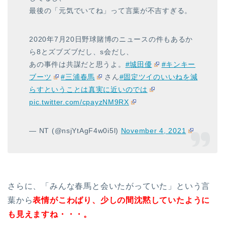
最後の「元気でいてね」って言葉が不吉すぎる。
2020年7月20日野球賭博のニュースの件もあるか
ら8とズブズブだし、s会だし、
あの事件は共謀だと思うよ。
#城田優
#キンキー
ブーツ
#三浦春馬
さん
#固定ツイのいいねを減
らすということは真実に近いのでは
pic.twitter.com/cpayzNM9RX
— NT (@nsjYtAgF4w0i5l)
November 4, 2021
さらに、「みんな春馬と会いたがっていた」という言
葉から
表情がこわばり、少しの間沈黙していたように
も見えますね・・・。