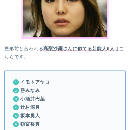
整形前と言われる
高梨沙羅さんに似てる芸能人6人
はこ
ちらです。
イモトアヤコ
勝みなみ
小酒井円葉
辻村深月
坂本勇人
頓宮裕真