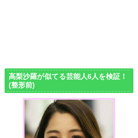
高梨沙羅が似てる芸能人6人を検証！
(整形前)