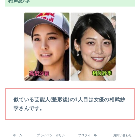
相武紗季
似ている芸能人(整形後)の1人目は女優の相武紗
季さんです。
高梨沙羅さんと相武紗季さん、とても似ていますね。
ホーム
プライバシーポリシー
プロフィール
お問い合わせ