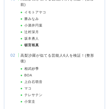
前)
イモトアヤコ
勝みなみ
小酒井円葉
辻村深月
坂本勇人
頓宮裕真
高梨沙羅が似てる芸能人6人を検証！(整形
後)
相武紗季
BOA
上白石萌音
マコ
テレサテン
小室圭