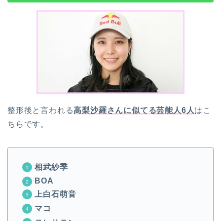
整形後と言われる
高梨沙羅さんに似てる芸能人6人
はこ
ちらです。
相武紗季
BOA
上白石萌音
マコ