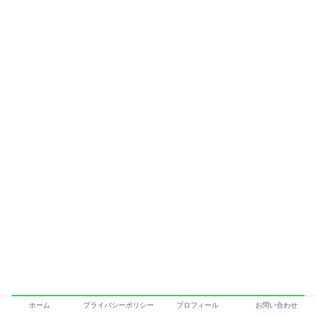
ホーム
プライバシーポリシー
プロフィール
お問い合わせ
まとめ：竹内涼真の弟・唯人は歌手