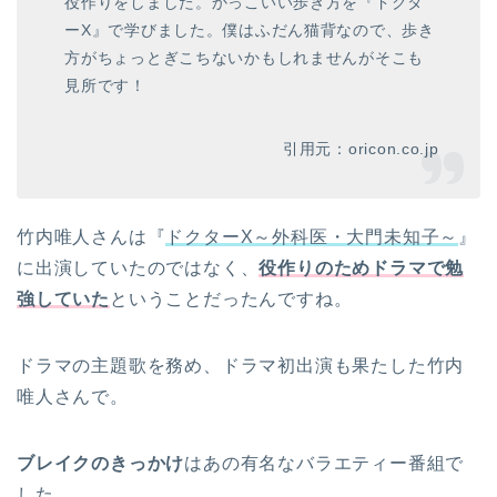
役作りをしました。かっこいい歩き方を『ドクタ
ーX』で学びました。僕はふだん猫背なので、歩き
方がちょっとぎこちないかもしれませんがそこも
見所です！
引用元：oricon.co.jp
竹内唯人さんは『
ドクターX～外科医・大門未知子～
』
に出演していたのではなく、
役作りのためドラマで勉
強していた
ということだったんですね。
ドラマの主題歌を務め、ドラマ初出演も果たした竹内
唯人さんで。
ブレイクのきっかけ
はあの有名なバラエティー番組で
した。