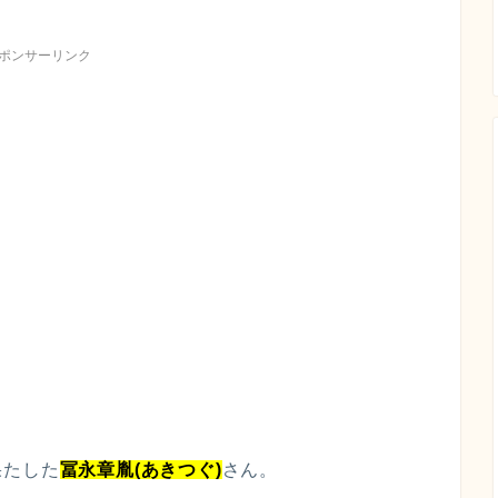
ポンサーリンク
果たした
冨永章胤(あきつぐ)
さん。