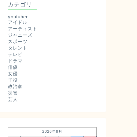
カテゴリ
youtuber
アイドル
アーティスト
ジャニーズ
スポーツ
タレント
テレビ
ドラマ
俳優
女優
子役
政治家
災害
芸人
2026年8月