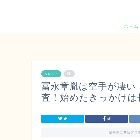
ホーム
タレント
PR
冨永章胤は空手が凄い
査！始めたきっかけは
記事内に商品プロ