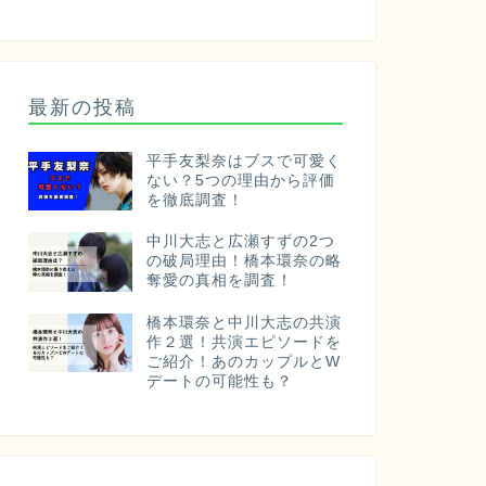
最新の投稿
平手友梨奈はブスで可愛く
ない？5つの理由から評価
を徹底調査！
中川大志と広瀬すずの2つ
の破局理由！橋本環奈の略
奪愛の真相を調査！
橋本環奈と中川大志の共演
作２選！共演エピソードを
ご紹介！あのカップルとW
デートの可能性も？