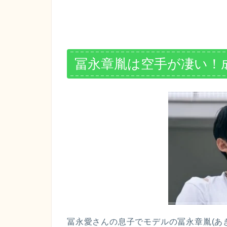
冨永章胤は空手が凄い！
冨永愛さんの息子でモデルの冨永章胤(あ