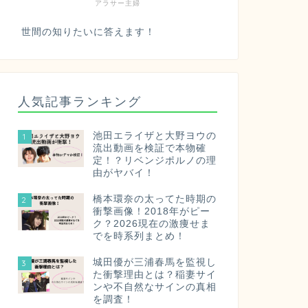
アラサー主婦
世間の知りたいに答えます！
人気記事ランキング
池田エライザと大野ヨウの
1
流出動画を検証で本物確
定！？リベンジポルノの理
由がヤバイ！
橋本環奈の太ってた時期の
2
衝撃画像！2018年がピー
ク？2026現在の激痩せま
でを時系列まとめ！
城田優が三浦春馬を監視し
3
た衝撃理由とは？稲妻サイ
ンや不自然なサインの真相
を調査！