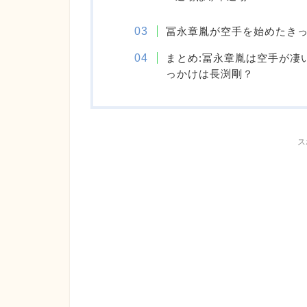
冨永章胤が空手を始めたき
まとめ:冨永章胤は空手が凄
っかけは長渕剛？
ス