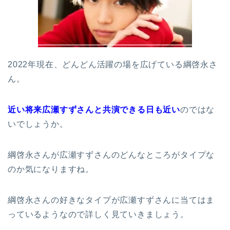
2022年現在、どんどん活躍の場を広げている綱啓永さ
ん。
近い将来広瀬すずさんと共演できる日も近い
のではな
いでしょうか。
綱啓永さんが広瀬すずさんのどんなところがタイプな
のか気になりますね。
綱啓永さんの好きなタイプが広瀬すずさんに当てはま
っているようなので詳しく見ていきましょう。