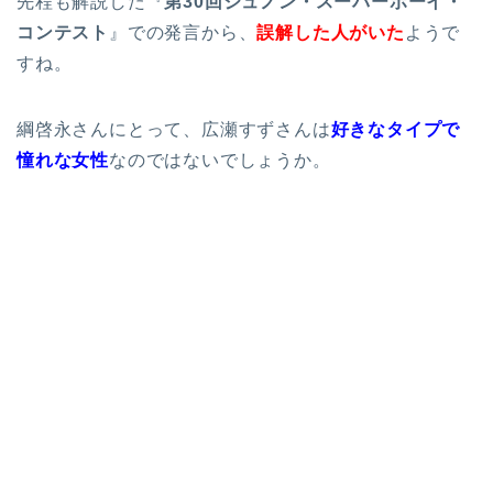
先程も解説した『
第30回ジュノン・スーパーボーイ・
コンテスト
』での発言から、
誤解した人がいた
ようで
すね。
綱啓永さんにとって、広瀬すずさんは
好きなタイプで
憧れな女性
なのではないでしょうか。