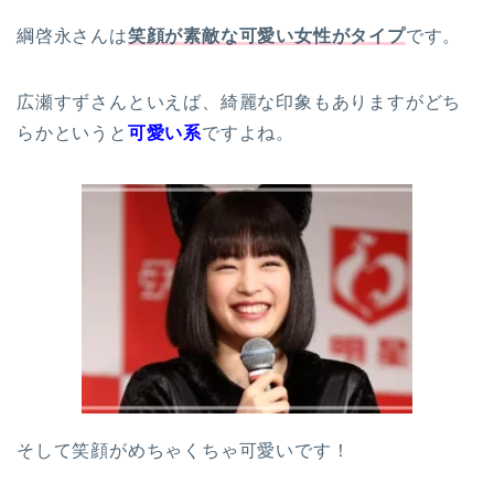
綱啓永さんは
笑顔が素敵な可愛い女性がタイプ
です。
広瀬すずさんといえば、綺麗な印象もありますがどち
らかというと
可愛い系
ですよね。
そして笑顔がめちゃくちゃ可愛いです！