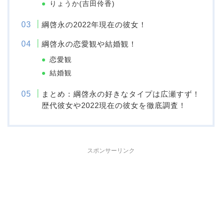
りょうか(吉田伶香)
綱啓永の2022年現在の彼女！
綱啓永の恋愛観や結婚観！
恋愛観
結婚観
まとめ：綱啓永の好きなタイプは広瀬すず！
歴代彼女や2022現在の彼女を徹底調査！
スポンサーリンク