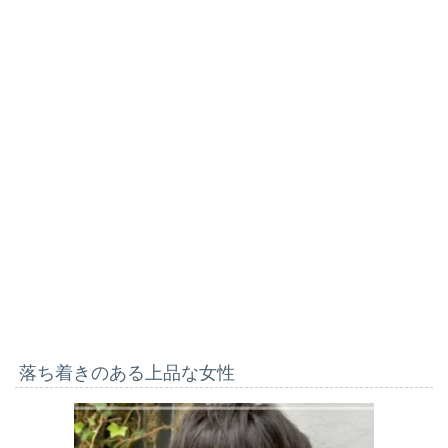
落ち着きのある上品な女性