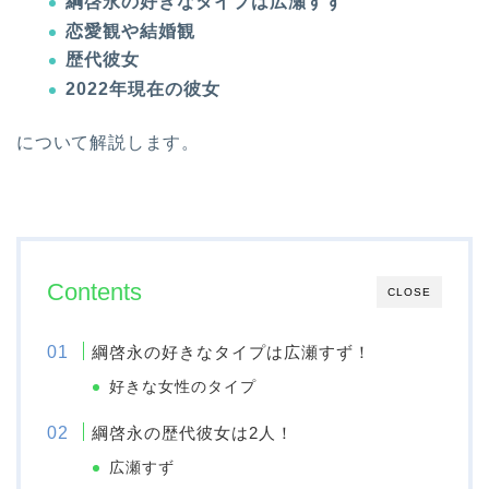
綱啓永の好きなタイプは広瀬すず
恋愛観や結婚観
歴代彼女
2022年現在の彼女
について解説します。
Contents
CLOSE
綱啓永の好きなタイプは広瀬すず！
好きな女性のタイプ
綱啓永の歴代彼女は2人！
広瀬すず