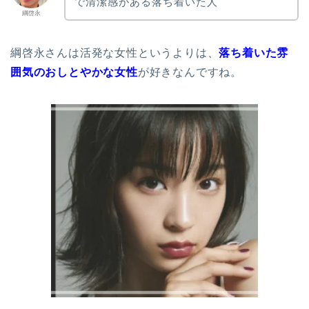
で清潔感がある落ち着いた人
綱啓永
綱啓永さんは活発な女性というよりは、
落ち着いた雰
囲気のおしとやかな女性
が好きなんですね。