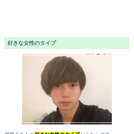
好きな女性のタイプ