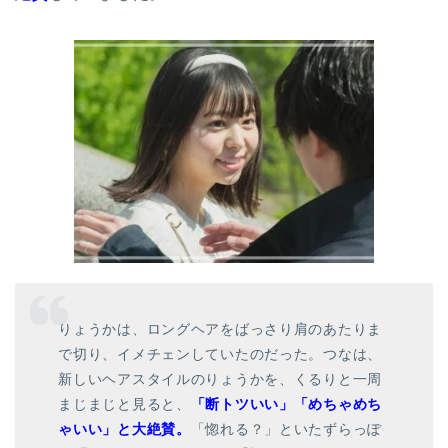
りょうかは、ロングヘアをばっさり肩のあたりま
で切り、イメチェンしていたのだった。つなは、
新しいヘアスタイルのりょうかを、くるりと一周
まじまじと見ると、
「断トツいい」「めちゃめち
ゃいい」と大絶賛。
「惚れる？」といたずらっぽ