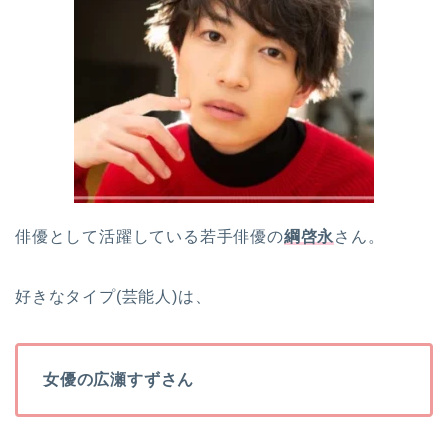
俳優として活躍している若手俳優の
綱啓永
さん。
好きなタイプ(芸能人)は、
女優の広瀬すずさん