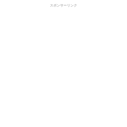
スポンサーリンク