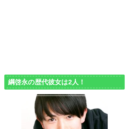
綱啓永の歴代彼女は2人！