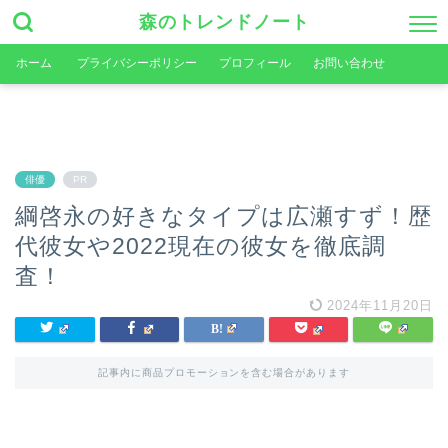
森のトレンドノート
ホーム
プライバシーポリシー
プロフィール
お問い合わせ
俳優
PR
綱啓永の好きなタイプは広瀬すず！歴
代彼女や2022現在の彼女を徹底調
査！
2024年11月20日
記事内に商品プロモーションを含む場合があります