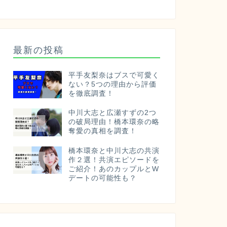
最新の投稿
平手友梨奈はブスで可愛く
ない？5つの理由から評価
を徹底調査！
中川大志と広瀬すずの2つ
の破局理由！橋本環奈の略
奪愛の真相を調査！
橋本環奈と中川大志の共演
作２選！共演エピソードを
ご紹介！あのカップルとW
デートの可能性も？