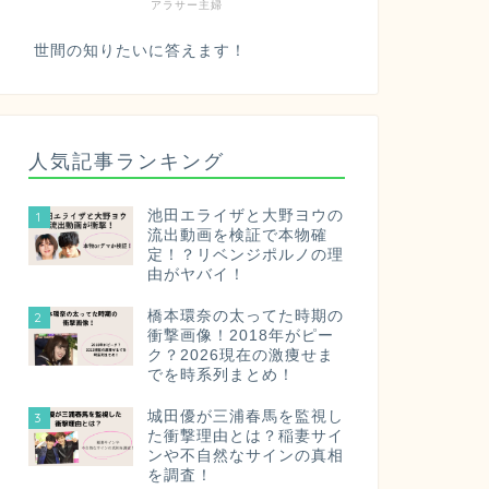
アラサー主婦
世間の知りたいに答えます！
人気記事ランキング
池田エライザと大野ヨウの
1
流出動画を検証で本物確
定！？リベンジポルノの理
由がヤバイ！
橋本環奈の太ってた時期の
2
衝撃画像！2018年がピー
ク？2026現在の激痩せま
でを時系列まとめ！
城田優が三浦春馬を監視し
3
た衝撃理由とは？稲妻サイ
ンや不自然なサインの真相
を調査！