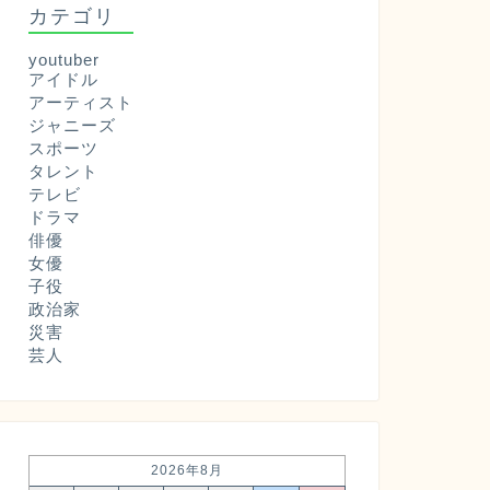
カテゴリ
youtuber
アイドル
アーティスト
ジャニーズ
スポーツ
タレント
テレビ
ドラマ
俳優
女優
子役
政治家
災害
芸人
2026年8月