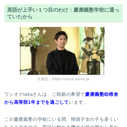
英語が上手い１つ目のわけ：慶應義塾学校に通っ
ていたから
引用元：https://spice.eplus.jp
ワンオクtakaさんは、ご両親の希望で
慶應義塾幼稚舎
から高等部1年までを過ごして
います。
この慶應義塾の学校にいる間、帰国子女の子も多くい