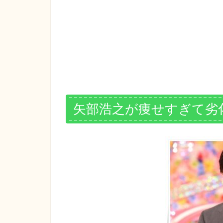
矢部浩之が痩せすぎて劣