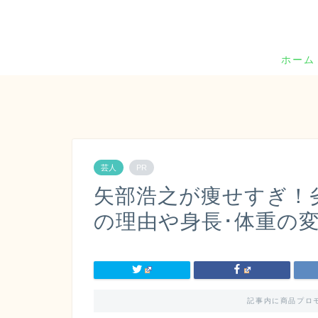
ホーム
芸人
PR
矢部浩之が痩せすぎ！
の理由や身長･体重の
記事内に商品プロ