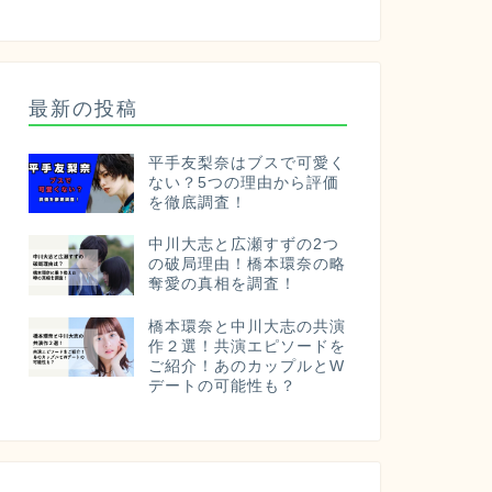
最新の投稿
平手友梨奈はブスで可愛く
ない？5つの理由から評価
を徹底調査！
中川大志と広瀬すずの2つ
の破局理由！橋本環奈の略
奪愛の真相を調査！
橋本環奈と中川大志の共演
作２選！共演エピソードを
ご紹介！あのカップルとW
デートの可能性も？