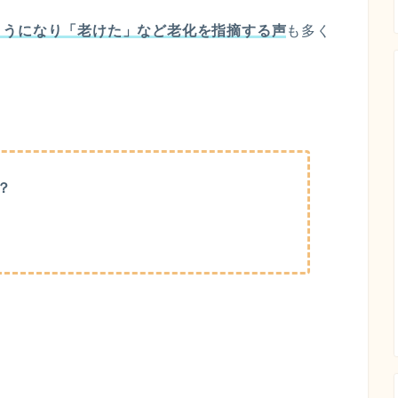
ようになり「老けた」など老化を指摘する声
も多く
？