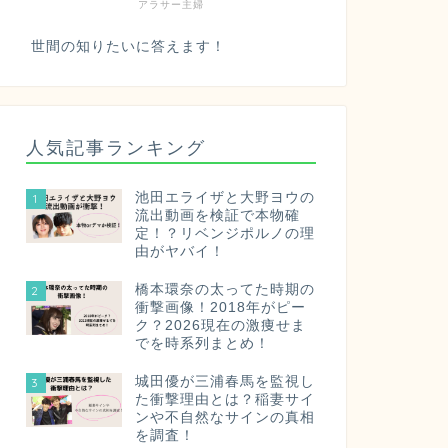
アラサー主婦
世間の知りたいに答えます！
人気記事ランキング
池田エライザと大野ヨウの
1
流出動画を検証で本物確
定！？リベンジポルノの理
由がヤバイ！
橋本環奈の太ってた時期の
2
衝撃画像！2018年がピー
ク？2026現在の激痩せま
でを時系列まとめ！
城田優が三浦春馬を監視し
3
た衝撃理由とは？稲妻サイ
ンや不自然なサインの真相
を調査！