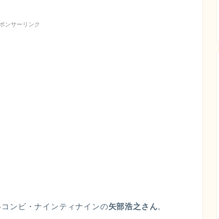
ポンサーリンク
いコンビ・ナインティナインの
矢部浩之さん
。