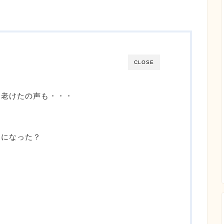
CLOSE
？老けたの声も・・・
胸になった？
？