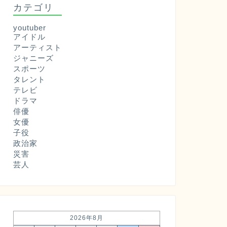
カテゴリ
youtuber
アイドル
アーティスト
ジャニーズ
スポーツ
タレント
テレビ
ドラマ
俳優
女優
子役
政治家
災害
芸人
2026年8月