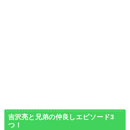
吉沢亮と兄弟の仲良しエピソード3
つ！