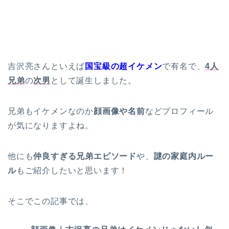
吉沢亮さんといえば
国宝級の
超イケメン
で有名で、
4人
兄弟
の
次男
として誕生しました。
兄弟もイケメンなのか
顔画像や名前
などプロフィール
が気になりますよね。
他にも
仲良すぎる兄弟エピソード
や、
謎の家庭内ルー
ル
もご紹介したいと思います！
そこでこの記事では、