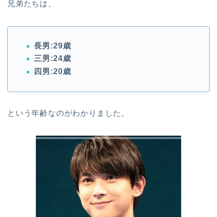
兄弟たちは、
長男:29歳
三男:24歳
四男:20歳
という年齢なのがわかりました。