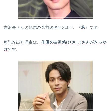
吉沢亮さんの兄弟の名前の噂4つ目が、『
悠
』です。
悠説が出た理由は、
俳優の吉沢悠(ひさし)さんがきっか
け
です。