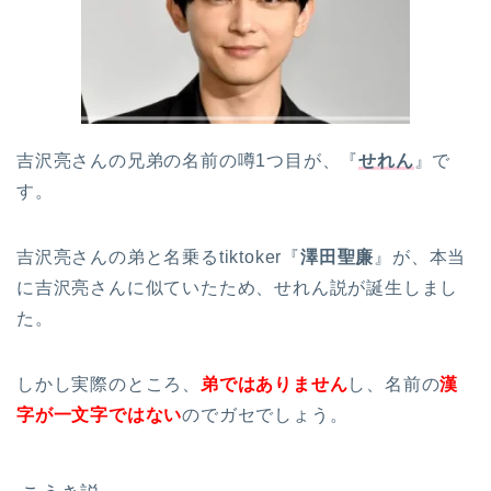
吉沢亮さんの兄弟の名前の噂1つ目が、『
せれん
』で
す。
吉沢亮さんの弟と名乗るtiktoker『
澤田聖廉
』が、本当
に吉沢亮さんに似ていたため、せれん説が誕生しまし
た。
しかし実際のところ、
弟ではありません
し、名前の
漢
字が一文字ではない
のでガセでしょう。