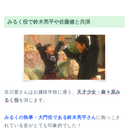
みるく役で鈴木亮平や佐藤健と共演
吉川愛さんはお嬢様学校に通う、
天才少女・麻々原み
るく役
を演じます。
みるくの執事・大門役である鈴木亮平さん
に抱っこさ
れている姿がとても印象的でした！