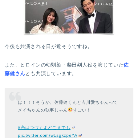
今後も共演される日が近そうですね。
また、ヒロインの幼馴染・柴田剣人役を演じていた
佐
藤健さん
とも共演しています。
は！！！そうか、佐藤健くんと吉川愛ちゃんって
メイちゃんの執事じゃん
すごい！！
#恋はつづくよどこまでも
pic.twitter.com/w1sgkzpeYA