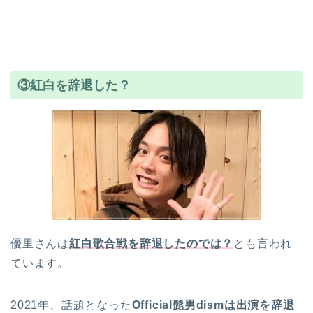
③紅白を辞退した？
優里さんは
紅白歌合戦を辞退したのでは？
とも言われ
ています。
2021年、話題となった
Official髭男dismは出演を辞退