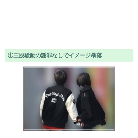
①三股騒動の謝罪なしでイメージ暴落