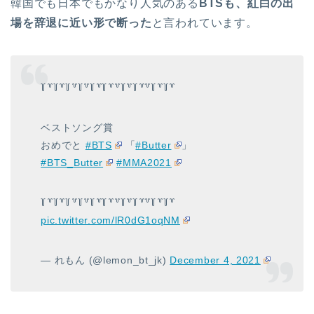
韓国でも日本でもかなり人気のある
BTSも、紅白の出
場を辞退に近い形で断った
と言われています。
꒦꒷꒦꒷꒦꒷꒦꒷꒦꒷꒦꒷꒷꒦꒷꒦꒷꒷꒦꒷꒦꒷
ベストソング賞
おめでと
#BTS
「
#Butter
」
#BTS_Butter
#MMA2021
꒦꒷꒦꒷꒦꒷꒦꒷꒦꒷꒦꒷꒷꒦꒷꒦꒷꒷꒦꒷꒦꒷
pic.twitter.com/lR0dG1oqNM
— れもん (@lemon_bt_jk)
December 4, 2021