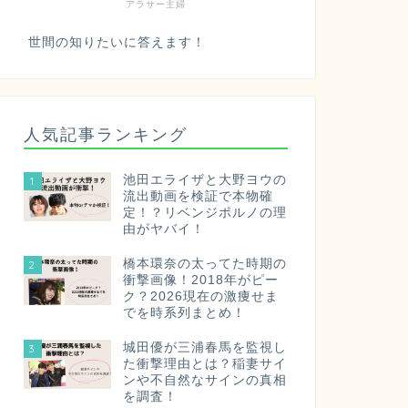
アラサー主婦
世間の知りたいに答えます！
人気記事ランキング
池田エライザと大野ヨウの
1
流出動画を検証で本物確
定！？リベンジポルノの理
由がヤバイ！
橋本環奈の太ってた時期の
2
衝撃画像！2018年がピー
ク？2026現在の激痩せま
でを時系列まとめ！
城田優が三浦春馬を監視し
3
た衝撃理由とは？稲妻サイ
ンや不自然なサインの真相
を調査！