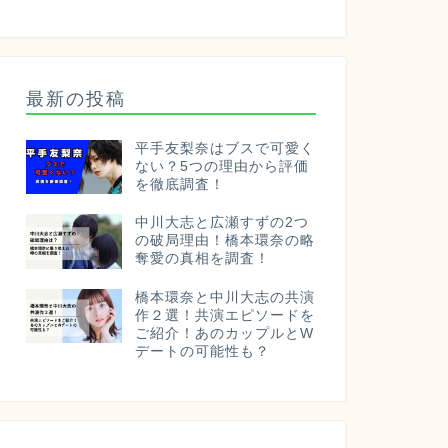
最新の投稿
平手友梨奈はブスで可愛く
ない？5つの理由から評価
を徹底調査！
中川大志と広瀬すずの2つ
の破局理由！橋本環奈の略
奪愛の真相を調査！
橋本環奈と中川大志の共演
作２選！共演エピソードを
ご紹介！あのカップルとW
デートの可能性も？