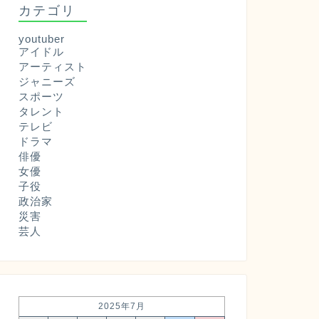
カテゴリ
youtuber
アイドル
アーティスト
ジャニーズ
スポーツ
タレント
テレビ
ドラマ
俳優
女優
子役
政治家
災害
芸人
2025年7月