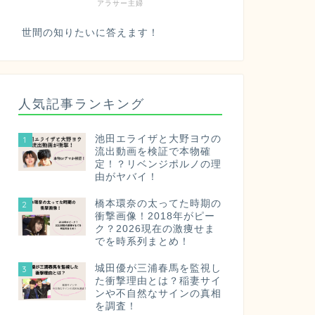
アラサー主婦
世間の知りたいに答えます！
人気記事ランキング
池田エライザと大野ヨウの
1
流出動画を検証で本物確
定！？リベンジポルノの理
由がヤバイ！
橋本環奈の太ってた時期の
2
衝撃画像！2018年がピー
ク？2026現在の激痩せま
でを時系列まとめ！
城田優が三浦春馬を監視し
3
た衝撃理由とは？稲妻サイ
ンや不自然なサインの真相
を調査！