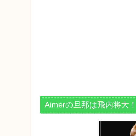
Aimerの旦那は飛内将大