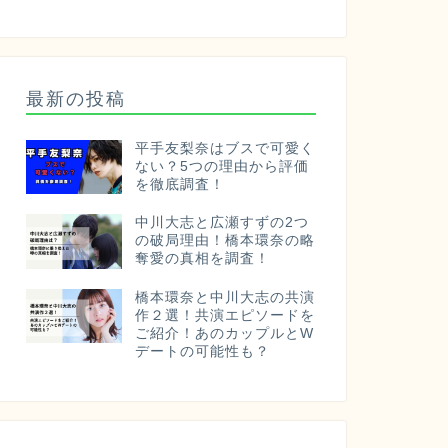
最新の投稿
平手友梨奈はブスで可愛く
ない？5つの理由から評価
を徹底調査！
中川大志と広瀬すずの2つ
の破局理由！橋本環奈の略
奪愛の真相を調査！
橋本環奈と中川大志の共演
作２選！共演エピソードを
ご紹介！あのカップルとW
デートの可能性も？