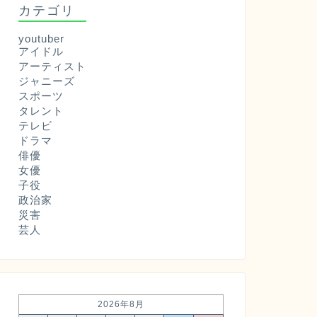
カテゴリ
youtuber
アイドル
アーティスト
ジャニーズ
スポーツ
タレント
テレビ
ドラマ
俳優
女優
子役
政治家
災害
芸人
2026年8月