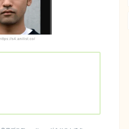
ps://s4.anilist.co/