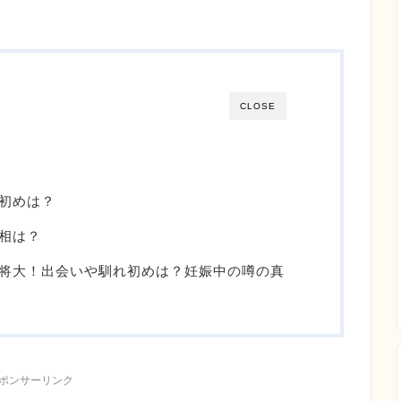
CLOSE
れ初めは？
真相は？
飛内将大！出会いや馴れ初めは？妊娠中の噂の真
ポンサーリンク