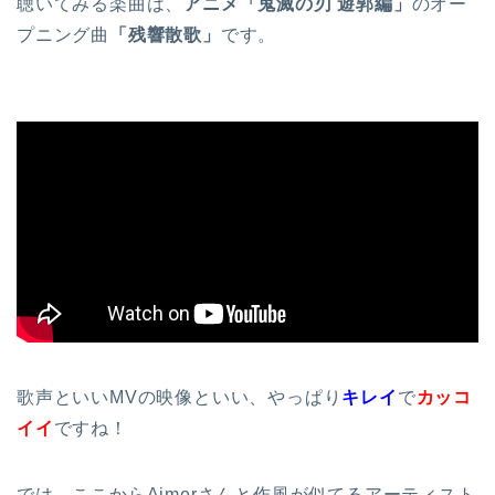
聴いてみる楽曲は、
アニメ「鬼滅の刃 遊郭編」
のオー
プニング曲
「残響散歌」
です。
歌声といいMVの映像といい、やっぱり
キレイ
で
カッコ
イイ
ですね！
では、ここからAimerさんと作風が似てるアーティスト