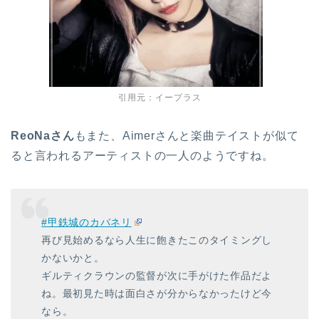
引用元：イープラス
ReoNaさん
もまた、Aimerさんと楽曲テイストが似て
ると言われるアーティストの一人のようですね。
#甲鉄城のカバネリ
再び見始めるなら人生に飽きたこのタイミングし
かないかと。
ギルティクラウンの監督が次に手がけた作品だよ
ね。最初見た時は面白さが分からなかったけど今
なら。