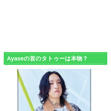
Ayaseの首のタトゥーは本物？