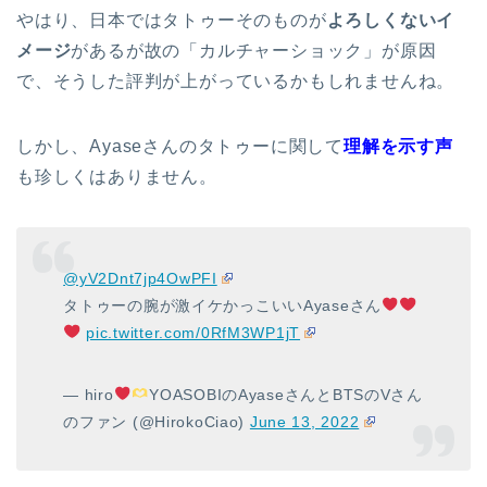
やはり、日本ではタトゥーそのものが
よろしくないイ
メージ
があるが故の「カルチャーショック」が原因
で、そうした評判が上がっているかもしれませんね。
しかし、Ayaseさんのタトゥーに関して
理解を示す声
も珍しくはありません。
@yV2Dnt7jp4OwPFI
タトゥーの腕が激イケかっこいいAyaseさん
pic.twitter.com/0RfM3WP1jT
— hiro
YOASOBIのAyaseさんとBTSのVさん
のファン (@HirokoCiao)
June 13, 2022