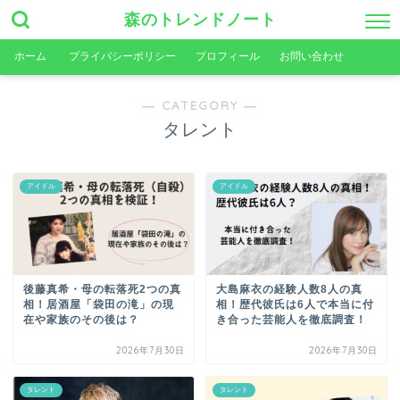
森のトレンドノート
ホーム
プライバシーポリシー
プロフィール
お問い合わせ
― CATEGORY ―
タレント
アイドル
アイドル
後藤真希・母の転落死2つの真
大島麻衣の経験人数8人の真
相！居酒屋「袋田の滝」の現
相！歴代彼氏は6人で本当に付
在や家族のその後は？
き合った芸能人を徹底調査！
2026年7月30日
2026年7月30日
タレント
タレント