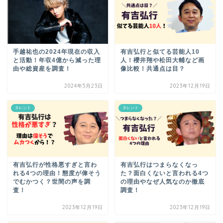
手越祐也の2024年現在の収入
有吉弘行と似てる芸能人10
と活動！年収4億から減った理
人！櫻井翔や松田大輔など画
由や総資産を調査！
像比較！共通点は目？
2024年5月23日
2023年12月19日
タレント
タレント
有吉弘行が性格悪すぎと言わ
有吉弘行はつまらなくなっ
れる4つの理由！態度が偉そう
た？面白くないと言われる4つ
でむかつく？世間の声を調
の理由やなぜ人気なのか徹底
査！
調査！
2023年12月19日
2023年12月19日