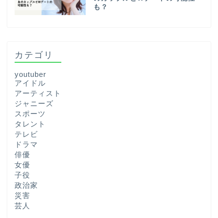
も？
カテゴリ
youtuber
アイドル
アーティスト
ジャニーズ
スポーツ
タレント
テレビ
ドラマ
俳優
女優
子役
政治家
災害
芸人