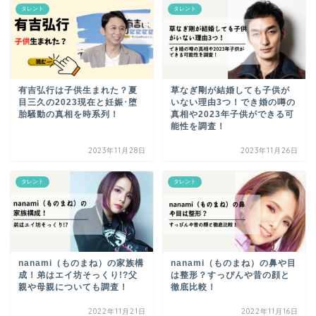
タレント
タレント
有吉弘行は子供生まれた？夏
草なぎ剛が結婚しても子供が
目三久の2023現在と妊娠･堕
いない理由3つ！でき婚の噂の
胎騒動の真相を時系列！
真相や2023年子供ができる可
能性を調査！
2023年11月28日
2023年11月26日
タレント
タレント
nanami（ものまね）の家族構
nanami（ものまね）の鼻や目
成！弟はエイ坊そっくり!?父
は整形？すっぴんや昔の顔と
親や母親についても調査！
徹底比較！
2022年11月21日
2022年11月16日