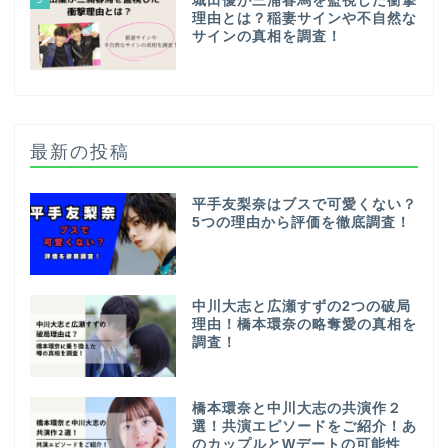
城田優が三浦春馬を監視した衝撃
理由とは？稲妻サインや不自然な
サインの真相を調査！
最新の投稿
平手友梨奈はブスで可愛くない？
5つの理由から評価を徹底調査！
中川大志と広瀬すずの2つの破局
理由！橋本環奈の略奪愛の真相を
調査！
橋本環奈と中川大志の共演作２
選！共演エピソードをご紹介！あ
のカップルとWデートの可能性