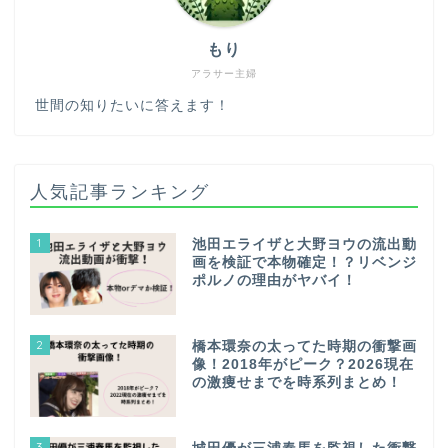
もり
アラサー主婦
世間の知りたいに答えます！
人気記事ランキング
1
池田エライザと大野ヨウの流出動
画を検証で本物確定！？リベンジ
ポルノの理由がヤバイ！
2
橋本環奈の太ってた時期の衝撃画
像！2018年がピーク？2026現在
の激痩せまでを時系列まとめ！
3